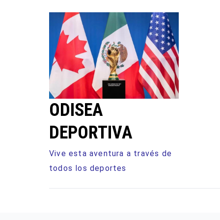
Ir
al
contenido
ODISEA
DEPORTIVA
Vive esta aventura a través de
todos los deportes
NFL
TENIS
FORMUL
FUTBOL