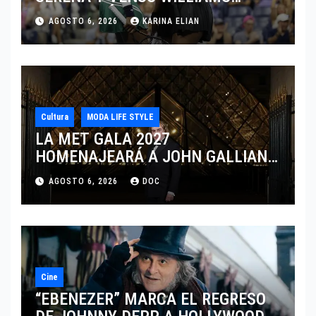
DISPUTARÁN LOS DOBLES EN
AGOSTO 6, 2026
KARINA ELIAN
CINCINNATI 2026
Cultura
MODA LIFE STYLE
LA MET GALA 2027
HOMENAJEARÁ A JOHN GALLIANO
MARCANDO EL REGRESO DEL REY
AGOSTO 6, 2026
DOC
DEL DRAMATISMO
Cine
“EBENEZER” MARCA EL REGRESO