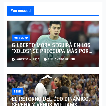
You missed
FÚTBOL MX
GILBERTO MORA SEGUIRÁ EN LOS
“XOLOS”,SE PREOCUPA MÁS POR
JUGAR EN SU EQUIPO.
AGOSTO 6, 2026
ALEJANDRO DELFIN
TENIS
EL RETORNO DEL DÚO DINÁMICO:
SERENA Y VENUS WILLIAMS