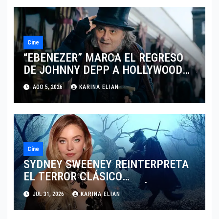
Cine
“EBENEZER” MARCA EL REGRESO
DE JOHNNY DEPP A HOLLYWOOD
TRAS SU PASO POR EL CINE
AGO 5, 2026
KARINA ELIAN
INDEPENDIENTE EUROPEO
Cine
SYDNEY SWEENEY REINTERPRETA
EL TERROR CLÁSICO
PRESENTANDO UNA VISIÓN
JUL 31, 2026
KARINA ELIAN
FEMENINA DE SLEEPY HOLLOW