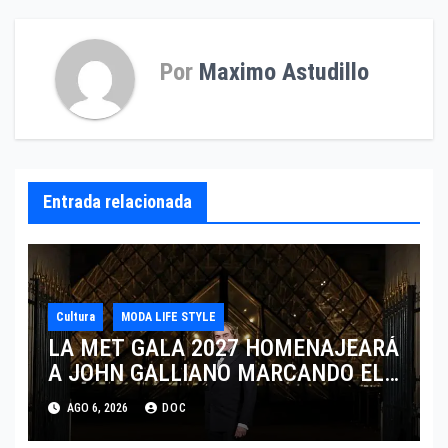
entradas
Por
Maximo Astudillo
Entrada relacionada
Cultura
MODA LIFE STYLE
LA MET GALA 2027 HOMENAJEARÁ
A JOHN GALLIANO MARCANDO EL
REGRESO DEL REY DEL
AGO 6, 2026
DOC
DRAMATISMO