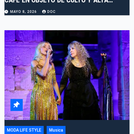
CAFÉ EN OBJETO DE CULTO Y ALTA
COSTURA
MAYO 8, 2026
DOC
MODA LIFE STYLE
Musica