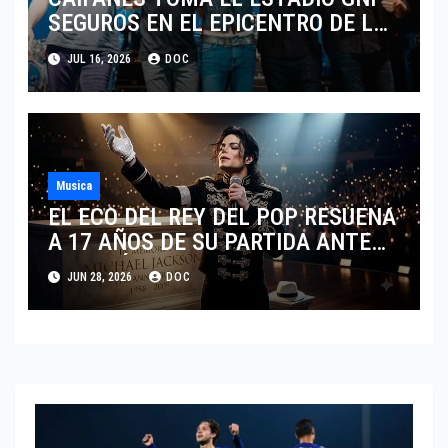
SEGUROS EN EL EPICENTRO DE LA
IDENTIDAD MEXICANA
JUL 16, 2026
DOC
Musica
EL ECO DEL REY DEL POP RESUENA
A 17 AÑOS DE SU PARTIDA ANTE
EL FENÓMENO DE SU BIOPIC EN
JUN 28, 2026
DOC
2026