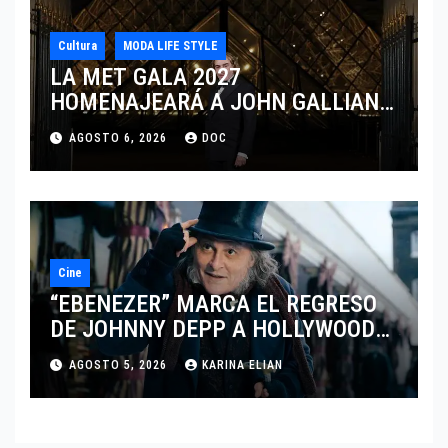
Cultura
MODA LIFE STYLE
LA MET GALA 2027
HOMENAJEARÁ A JOHN GALLIANO
MARCANDO EL REGRESO DEL REY
AGOSTO 6, 2026
DOC
DEL DRAMATISMO
Cine
“EBENEZER” MARCA EL REGRESO
DE JOHNNY DEPP A HOLLYWOOD
TRAS SU PASO POR EL CINE
AGOSTO 5, 2026
KARINA ELIAN
INDEPENDIENTE EUROPEO