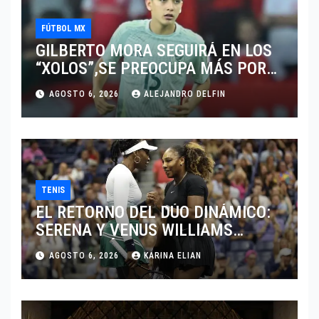
FÚTBOL MX
GILBERTO MORA SEGUIRÁ EN LOS
“XOLOS”,SE PREOCUPA MÁS POR
JUGAR EN SU EQUIPO.
AGOSTO 6, 2026
ALEJANDRO DELFIN
TENIS
EL RETORNO DEL DÚO DINÁMICO:
SERENA Y VENUS WILLIAMS
DISPUTARÁN LOS DOBLES EN
AGOSTO 6, 2026
KARINA ELIAN
CINCINNATI 2026