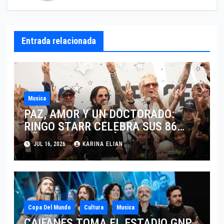
Entrada relacionada
Musica
PAZ, AMOR Y UN DOCTORADO:
RINGO STARR CELEBRA SUS 86
AÑOS CON LOS MÁXIMOS
JUL 16, 2026
KARINA ELIAN
HONORES DE LIVERPOOL
Copa Del Mundo
Cultura
Musica
CAIFANES TOMA EL ESTADIO GNP