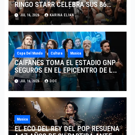
RINGO STARR CELEBRA SUS 86
AÑOS CON LOS MÁXIMOS
JUL 16, 2026
KARINA ELIAN
HONORES DE LIVERPOOL
Copa Del Mundo
Cultura
Musica
CAIFANES TOMA EL ESTADIO GNP
SEGUROS EN EL EPICENTRO DE LA
IDENTIDAD MEXICANA
JUL 16, 2026
DOC
Musica
EL ECO DEL REY DEL POP RESUENA