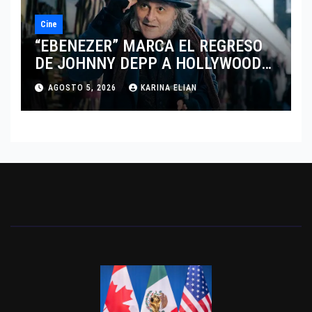
Cine
“EBENEZER” MARCA EL REGRESO
DE JOHNNY DEPP A HOLLYWOOD
TRAS SU PASO POR EL CINE
AGOSTO 5, 2026
KARINA ELIAN
INDEPENDIENTE EUROPEO