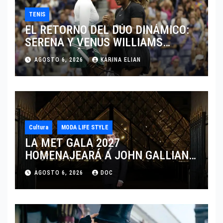
TENIS
EL RETORNO DEL DÚO DINÁMICO:
SERENA Y VENUS WILLIAMS
DISPUTARÁN LOS DOBLES EN
AGOSTO 6, 2026
KARINA ELIAN
CINCINNATI 2026
Cultura
MODA LIFE STYLE
LA MET GALA 2027
HOMENAJEARÁ A JOHN GALLIANO
MARCANDO EL REGRESO DEL REY
AGOSTO 6, 2026
DOC
DEL DRAMATISMO