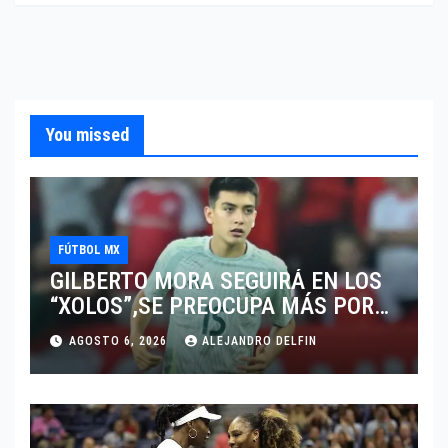
You missed
FÚTBOL MX
GILBERTO MORA SEGUIRÁ EN LOS
“XOLOS”,SE PREOCUPA MÁS POR
JUGAR EN SU EQUIPO.
AGOSTO 6, 2026
ALEJANDRO DELFIN