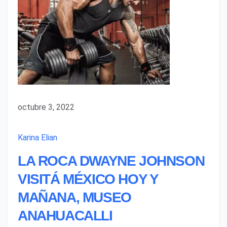
octubre 3, 2022
Karina Elian
LA ROCA DWAYNE JOHNSON
VISITÁ MÉXICO HOY Y
MAÑANA, MUSEO
ANAHUACALLI