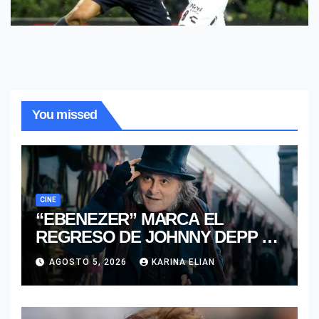
You missed
CINE
“EBENEZER” MARCA EL
REGRESO DE JOHNNY DEPP A
HOLLYWOOD TRAS SU PASO
AGOSTO 5, 2026
KARINA ELIAN
POR EL CINE INDEPENDIENTE
EUROPEO