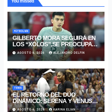
You missed
FÚTBOL MX
GILBERTO MORA SEGUIRÁ EN
LOS “XOLOS”,SE PREOCUPA
MÁS POR JUGAR EN SU
AGOSTO 6, 2026
ALEJANDRO DELFIN
EQUIPO.
TENIS
EL RETORNO DEL DÚO
DINÁMICO: SERENA Y VENUS
WILLIAMS DISPUTARÁN LOS
AGOSTO 6, 2026
KARINA ELIAN