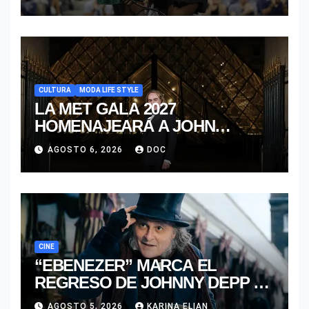
DOBLES EN CINCINNATI 2026
CULTURA
MODA LIFE STYLE
LA MET GALA 2027
HOMENAJEARÁ A JOHN
GALLIANO MARCANDO EL
AGOSTO 6, 2026
DOC
REGRESO DEL REY DEL
DRAMATISMO
CINE
“EBENEZER” MARCA EL
REGRESO DE JOHNNY DEPP A
HOLLYWOOD TRAS SU PASO
AGOSTO 5, 2026
KARINA ELIAN