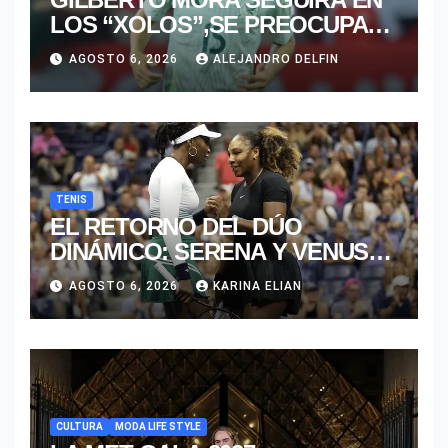
LOS “XOLOS”,SE PREOCUPA
MÁS POR JUGAR EN SU
AGOSTO 6, 2026
ALEJANDRO DELFIN
EQUIPO.
TENIS
EL RETORNO DEL DÚO
DINÁMICO: SERENA Y VENUS
WILLIAMS DISPUTARÁN LOS
AGOSTO 6, 2026
KARINA ELIAN
DOBLES EN CINCINNATI 2026
CULTURA
MODA LIFE STYLE