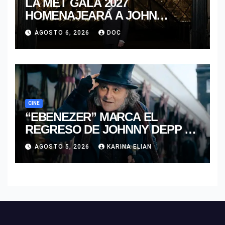
LA MET GALA 2027
HOMENAJEARÁ A JOHN
GALLIANO MARCANDO EL
AGOSTO 6, 2026
DOC
REGRESO DEL REY DEL
DRAMATISMO
CINE
“EBENEZER” MARCA EL
REGRESO DE JOHNNY DEPP A
HOLLYWOOD TRAS SU PASO
AGOSTO 5, 2026
KARINA ELIAN
POR EL CINE INDEPENDIENTE
EUROPEO