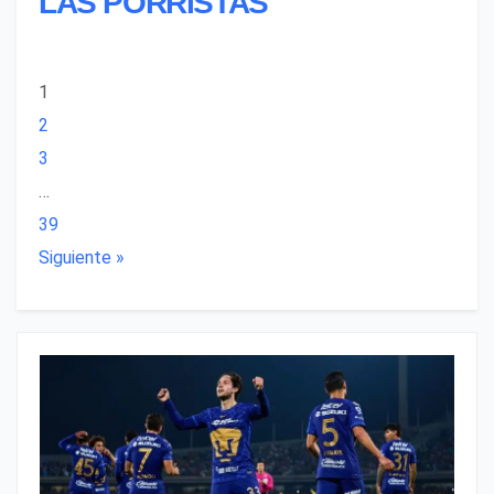
LAS PORRISTAS
1
2
3
…
39
Siguiente »