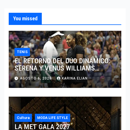
You missed
TENIS
EL RETORNO DEL DÚO DINÁMICO:
SERENA Y VENUS WILLIAMS
DISPUTARÁN LOS DOBLES EN
AGOSTO 6, 2026
KARINA ELIAN
CINCINNATI 2026
Cultura
MODA LIFE STYLE
LA MET GALA 2027