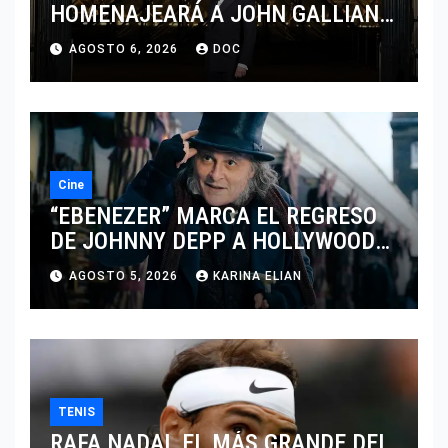
HOMENAJEARÁ A JOHN GALLIANO
MARCANDO EL REGRESO DEL REY
AGOSTO 6, 2026
DOC
DEL DRAMATISMO
Cine
“EBENEZER” MARCA EL REGRESO
DE JOHNNY DEPP A HOLLYWOOD
TRAS SU PASO POR EL CINE
AGOSTO 5, 2026
KARINA ELIAN
INDEPENDIENTE EUROPEO
TENIS
RAFA NADAL EL MÁS GRANDE DEL