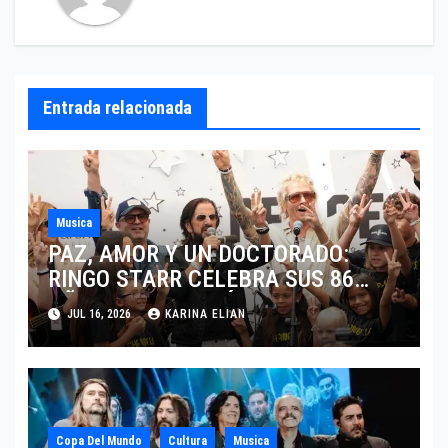
Entrada relacionada
Musica
PAZ, AMOR Y UN DOCTORADO:
RINGO STARR CELEBRA SUS 86
AÑOS CON LOS MÁXIMOS
JUL 16, 2026
KARINA ELIAN
HONORES DE LIVERPOOL
Copa Del Mundo
Cultura
Musica