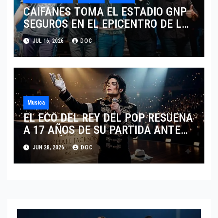
CAIFANES TOMA EL ESTADIO GNP
SEGUROS EN EL EPICENTRO DE LA
IDENTIDAD MEXICANA
JUL 16, 2026
DOC
Musica
EL ECO DEL REY DEL POP RESUENA
A 17 AÑOS DE SU PARTIDA ANTE
EL FENÓMENO DE SU BIOPIC EN
JUN 28, 2026
DOC
2026