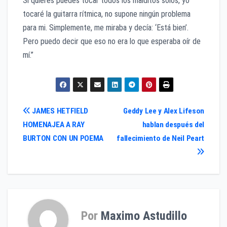
Si quieres puedes tocar todos los malditos solos, yo
tocaré la guitarra rítmica, no supone ningún problema
para mi. Simplemente, me miraba y decía: ‘Está bien’.
Pero puedo decir que eso no era lo que esperaba oír de
mí.”
Navegación
JAMES HETFIELD
Geddy Lee y Alex Lifeson
HOMENAJEA A RAY
hablan después del
de
BURTON CON UN POEMA
fallecimiento de Neil Peart
entradas
Por
Maximo Astudillo