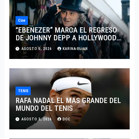
Cine
“EBENEZER” MARCA EL REGRESO
DE JOHNNY DEPP A HOLLYWOOD
TRAS SU PASO POR EL CINE
AGOSTO 5, 2026
KARINA ELIAN
INDEPENDIENTE EUROPEO
TENIS
RAFA NADAL EL MÁS GRANDE DEL
MUNDO DEL TENIS
AGOSTO 3, 2026
DOC