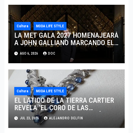
Cultura
MODA LIFE STYLE
LA MET GALA 2027 HOMENAJEARÁ
A JOHN GALLIANO MARCANDO EL
REGRESO DEL REY DEL
AGO 6, 2026
DOC
DRAMATISMO
Cultura
MODA LIFE STYLE
EL LATIDO DE LA TIERRA CARTIER
REVELA ‘EL CORO DE LAS
PIEDRAS’, SU NUEVA SINFONÍA DE
JUL 23, 2026
ALEJANDRO DELFIN
ALTA JOYERÍA