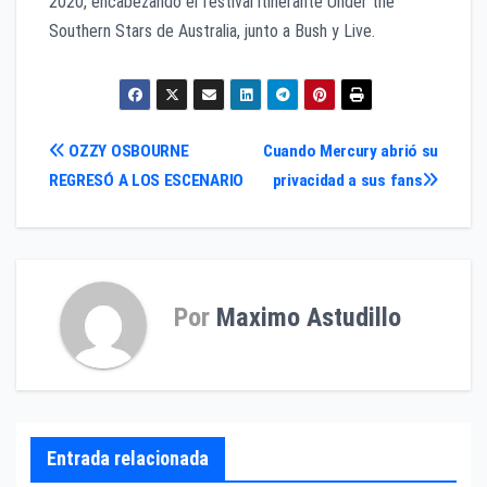
2020, encabezando el festival itinerante Under the
Southern Stars de Australia, junto a Bush y Live.
Navegación
OZZY OSBOURNE
Cuando Mercury abrió su
REGRESÓ A LOS ESCENARIO
privacidad a sus fans
de
entradas
Por
Maximo Astudillo
Entrada relacionada