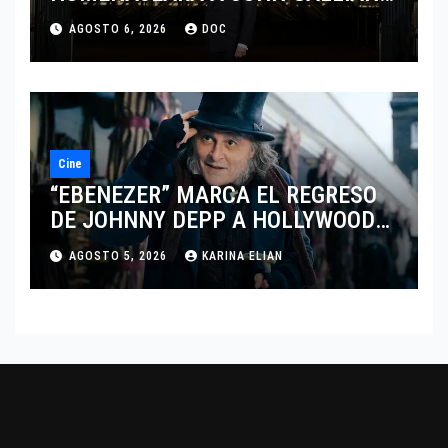
MARCANDO EL REGRESO DEL REY
AGOSTO 6, 2026
DOC
DEL DRAMATISMO
Cine
“EBENEZER” MARCA EL REGRESO
DE JOHNNY DEPP A HOLLYWOOD
TRAS SU PASO POR EL CINE
AGOSTO 5, 2026
KARINA ELIAN
INDEPENDIENTE EUROPEO