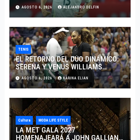
JUGAR EN SU EQUIPO.
AGOSTO 6, 2026
ALEJANDRO DELFIN
TENIS
EL RETORNO DEL DÚO DINÁMICO:
SERENA Y VENUS WILLIAMS
DISPUTARÁN LOS DOBLES EN
AGOSTO 6, 2026
KARINA ELIAN
CINCINNATI 2026
Cultura
MODA LIFE STYLE
LA MET GALA 2027
HOMENAJEARÁ A JOHN GALLIANO