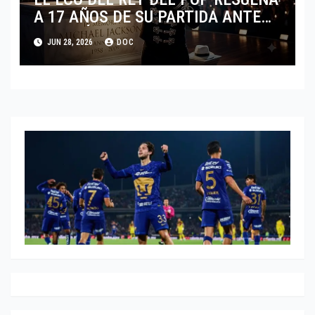
A 17 AÑOS DE SU PARTIDA ANTE
EL FENÓMENO DE SU BIOPIC EN
JUN 28, 2026
DOC
2026