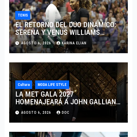
TENIS
EL RETORNO DEL DÚO DINÁMICO:
SERENA Y VENUS WILLIAMS
DISPUTARÁN LOS DOBLES EN
AGOSTO 6, 2026
KARINA ELIAN
CINCINNATI 2026
Cultura
MODA LIFE STYLE
LA MET GALA 2027
HOMENAJEARÁ A JOHN GALLIANO
MARCANDO EL REGRESO DEL REY
AGOSTO 6, 2026
DOC
DEL DRAMATISMO