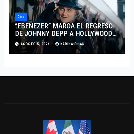
Cine
“EBENEZER” MARCA EL REGRESO
DE JOHNNY DEPP A HOLLYWOOD
TRAS SU PASO POR EL CINE
AGOSTO 5, 2026
KARINA ELIAN
INDEPENDIENTE EUROPEO