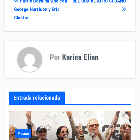
Navegación
Pattie Boyd mi vida con
DEL BOX AL AFRO CUBANO
George Harrison y Eric
de
Clapton
entradas
Por
Karina Elian
Entrada relacionada
Musica