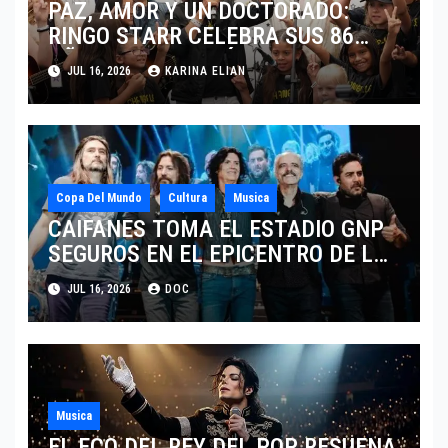
PAZ, AMOR Y UN DOCTORADO:
RINGO STARR CELEBRA SUS 86
AÑOS CON LOS MÁXIMOS
JUL 16, 2026
KARINA ELIAN
HONORES DE LIVERPOOL
Copa Del Mundo
Cultura
Musica
CAIFANES TOMA EL ESTADIO GNP
SEGUROS EN EL EPICENTRO DE LA
IDENTIDAD MEXICANA
JUL 16, 2026
DOC
Musica
EL ECO DEL REY DEL POP RESUENA