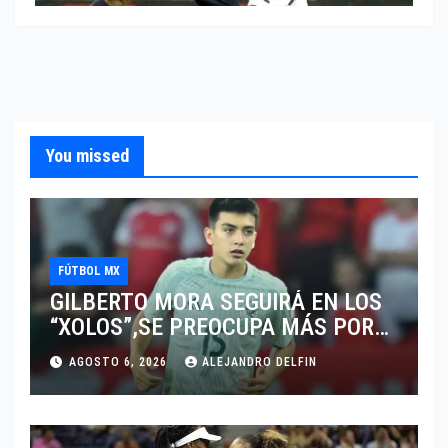
You missed
FÚTBOL MX
GILBERTO MORA SEGUIRÁ EN LOS
“XOLOS”,SE PREOCUPA MÁS POR
JUGAR EN SU EQUIPO.
AGOSTO 6, 2026
ALEJANDRO DELFIN