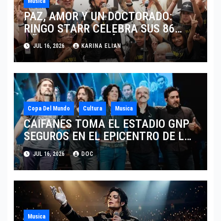
Musica
PAZ, AMOR Y UN DOCTORADO:
RINGO STARR CELEBRA SUS 86
AÑOS CON LOS MÁXIMOS
JUL 16, 2026
KARINA ELIAN
HONORES DE LIVERPOOL
Copa Del Mundo
Cultura
Musica
CAIFANES TOMA EL ESTADIO GNP
SEGUROS EN EL EPICENTRO DE LA
IDENTIDAD MEXICANA
JUL 16, 2026
DOC
Musica