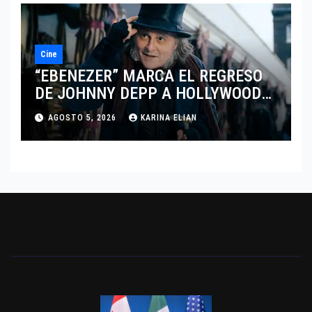
Cine
“EBENEZER” MARCA EL REGRESO
DE JOHNNY DEPP A HOLLYWOOD
TRAS SU PASO POR EL CINE
AGOSTO 5, 2026
KARINA ELIAN
INDEPENDIENTE EUROPEO