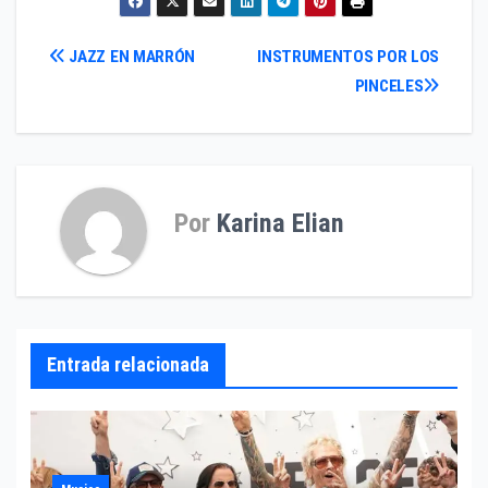
Navegación
JAZZ EN MARRÓN
INSTRUMENTOS POR LOS
PINCELES
de
entradas
Por
Karina Elian
Entrada relacionada