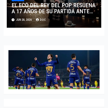
EL ECO DEL REY DEL POP RESUENA
A 17 AÑOS DE SU PARTIDA ANTE
EL FENÓMENO DE SU BIOPIC EN
JUN 28, 2026
DOC
2026