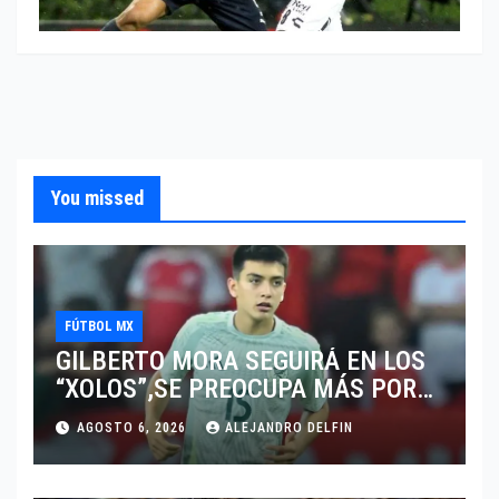
You missed
FÚTBOL MX
GILBERTO MORA SEGUIRÁ EN LOS
“XOLOS”,SE PREOCUPA MÁS POR
JUGAR EN SU EQUIPO.
AGOSTO 6, 2026
ALEJANDRO DELFIN