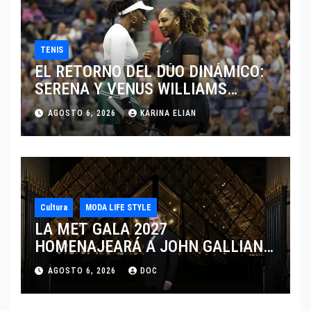
TENIS
EL RETORNO DEL DÚO DINÁMICO:
SERENA Y VENUS WILLIAMS
DISPUTARÁN LOS DOBLES EN
AGOSTO 6, 2026
KARINA ELIAN
CINCINNATI 2026
Cultura
MODA LIFE STYLE
LA MET GALA 2027
HOMENAJEARÁ A JOHN GALLIANO
MARCANDO EL REGRESO DEL REY
AGOSTO 6, 2026
DOC
DEL DRAMATISMO