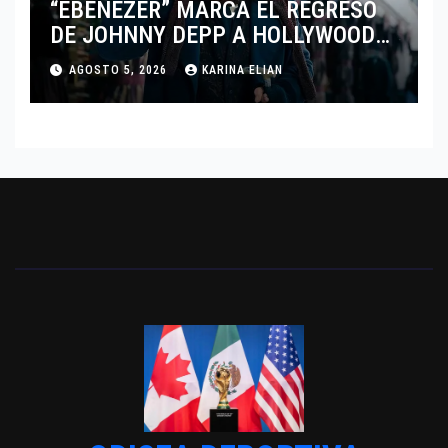
“EBENEZER” MARCA EL REGRESO
DE JOHNNY DEPP A HOLLYWOOD
TRAS SU PASO POR EL CINE
AGOSTO 5, 2026
KARINA ELIAN
INDEPENDIENTE EUROPEO