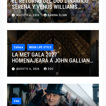
EL RETORNO DEL DÚO DINÁMICO:
SERENA Y VENUS WILLIAMS
DISPUTARÁN LOS DOBLES EN
AGOSTO 6, 2026
KARINA ELIAN
CINCINNATI 2026
Cultura
MODA LIFE STYLE
LA MET GALA 2027
HOMENAJEARÁ A JOHN GALLIANO
MARCANDO EL REGRESO DEL REY
AGOSTO 6, 2026
DOC
DEL DRAMATISMO
Cine