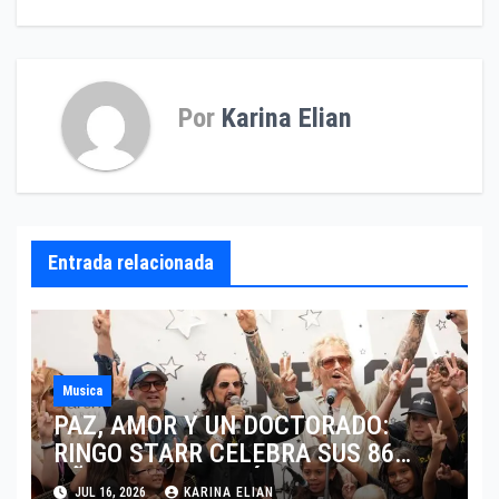
entradas
Por
Karina Elian
Entrada relacionada
Musica
PAZ, AMOR Y UN DOCTORADO:
RINGO STARR CELEBRA SUS 86
AÑOS CON LOS MÁXIMOS
JUL 16, 2026
KARINA ELIAN