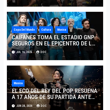
HONORES DE LIVERPOOL
Copa Del Mundo
Cultura
Musica
CAIFANES TOMA EL ESTADIO GNP
SEGUROS EN EL EPICENTRO DE LA
IDENTIDAD MEXICANA
JUL 16, 2026
DOC
Musica
EL ECO DEL REY DEL POP RESUENA
A 17 AÑOS DE SU PARTIDA ANTE
EL FENÓMENO DE SU BIOPIC EN
JUN 28, 2026
DOC
2026