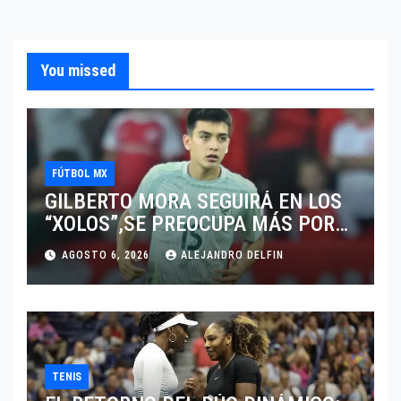
You missed
FÚTBOL MX
GILBERTO MORA SEGUIRÁ EN LOS
“XOLOS”,SE PREOCUPA MÁS POR
JUGAR EN SU EQUIPO.
AGOSTO 6, 2026
ALEJANDRO DELFIN
TENIS