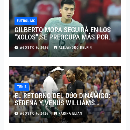
FÚTBOL MX
GILBERTO MORA SEGUIRÁ EN LOS
“XOLOS”,SE PREOCUPA MÁS POR
JUGAR EN SU EQUIPO.
AGOSTO 6, 2026
ALEJANDRO DELFIN
TENIS
EL RETORNO DEL DÚO DINÁMICO:
SERENA Y VENUS WILLIAMS
DISPUTARÁN LOS DOBLES EN
AGOSTO 6, 2026
KARINA ELIAN
CINCINNATI 2026