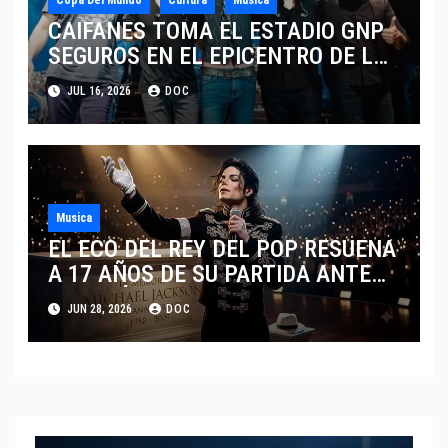
CAIFANES TOMA EL ESTADIO GNP
SEGUROS EN EL EPICENTRO DE LA
IDENTIDAD MEXICANA
JUL 16, 2026
DOC
Musica
EL ECO DEL REY DEL POP RESUENA
A 17 AÑOS DE SU PARTIDA ANTE
EL FENÓMENO DE SU BIOPIC EN
JUN 28, 2026
DOC
2026