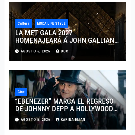
Cultura
MODA LIFE STYLE
LA MET GALA 2027
HOMENAJEARÁ A JOHN GALLIANO
MARCANDO EL REGRESO DEL REY
AGOSTO 6, 2026
DOC
DEL DRAMATISMO
Cine
“EBENEZER” MARCA EL REGRESO
DE JOHNNY DEPP A HOLLYWOOD
TRAS SU PASO POR EL CINE
AGOSTO 5, 2026
KARINA ELIAN
INDEPENDIENTE EUROPEO