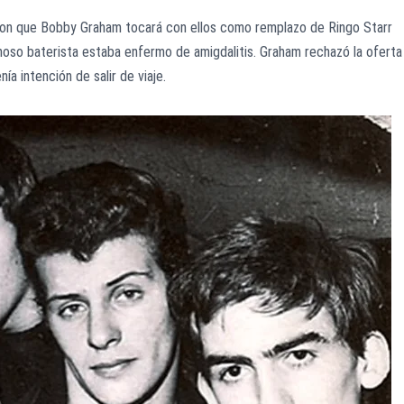
on que Bobby Graham tocará con ellos como remplazo de Ringo Starr
amoso baterista estaba enfermo de amigdalitis. Graham rechazó la oferta
a intención de salir de viaje.