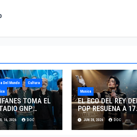
o
a Del Mundo
Cultura
ica
Musica
IFANES TOMA EL
EL ECO DEL REY DE
TADIO GNP
POP RESUENA A 17
GUROS EN EL
AÑOS DE SU PARTI
L 16, 2026
DOC
JUN 28, 2026
DOC
ICENTRO DE LA
ANTE EL FENÓMEN
ENTIDAD
DE SU BIOPIC EN