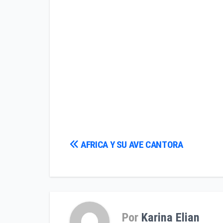
Navegación
AFRICA Y SU AVE CANTORA
de
entradas
Por
Karina Elian