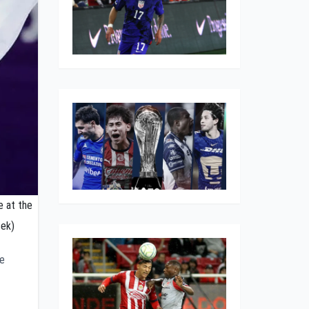
e at the
sek)
de