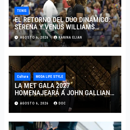
TENIS
EL RETORNO DEL DÚO DINÁMICO:
SERENA Y VENUS WILLIAMS
DISPUTARÁN LOS DOBLES EN
AGOSTO 6, 2026
KARINA ELIAN
CINCINNATI 2026
Cultura
MODA LIFE STYLE
LA MET GALA 2027
HOMENAJEARÁ A JOHN GALLIANO
MARCANDO EL REGRESO DEL REY
AGOSTO 6, 2026
DOC
DEL DRAMATISMO