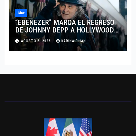
Cine
“EBENEZER” MARCA EL REGRESO
DE JOHNNY DEPP A HOLLYWOOD
TRAS SU PASO POR EL CINE
AGOSTO 5, 2026
KARINA ELIAN
INDEPENDIENTE EUROPEO