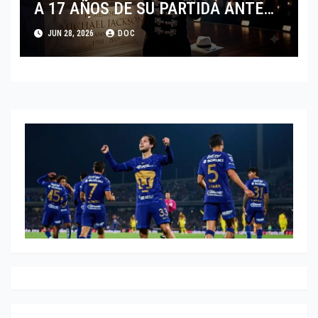
A 17 AÑOS DE SU PARTIDA ANTE
EL FENÓMENO DE SU BIOPIC EN
JUN 28, 2026
DOC
2026