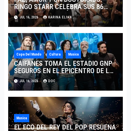
RINGO STARR CELEBRA SUS 86
AÑOS CON LOS MÁXIMOS
JUL 16, 2026
KARINA ELIAN
HONORES DE LIVERPOOL
Copa Del Mundo
Cultura
Musica
CAIFANES TOMA EL ESTADIO GNP
SEGUROS EN EL EPICENTRO DE LA
IDENTIDAD MEXICANA
JUL 16, 2026
DOC
Musica
EL ECO DEL REY DEL POP RESUENA