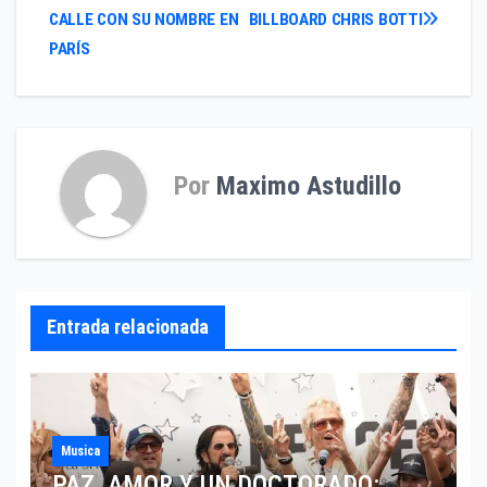
CALLE CON SU NOMBRE EN
BILLBOARD CHRIS BOTTI
de
PARÍS
entradas
Por
Maximo Astudillo
Entrada relacionada
Musica
PAZ, AMOR Y UN DOCTORADO: