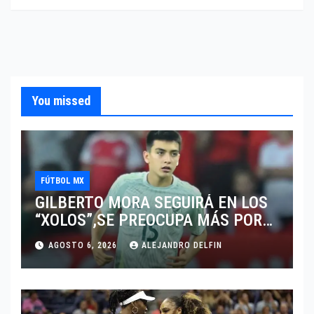
You missed
FÚTBOL MX
GILBERTO MORA SEGUIRÁ EN LOS
“XOLOS”,SE PREOCUPA MÁS POR
JUGAR EN SU EQUIPO.
AGOSTO 6, 2026
ALEJANDRO DELFIN