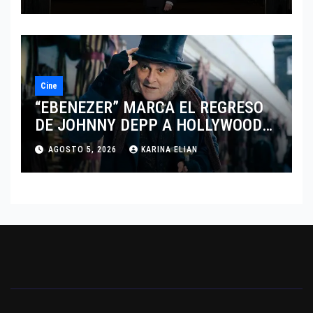
DEL DRAMATISMO
Cine
“EBENEZER” MARCA EL REGRESO
DE JOHNNY DEPP A HOLLYWOOD
TRAS SU PASO POR EL CINE
AGOSTO 5, 2026
KARINA ELIAN
INDEPENDIENTE EUROPEO