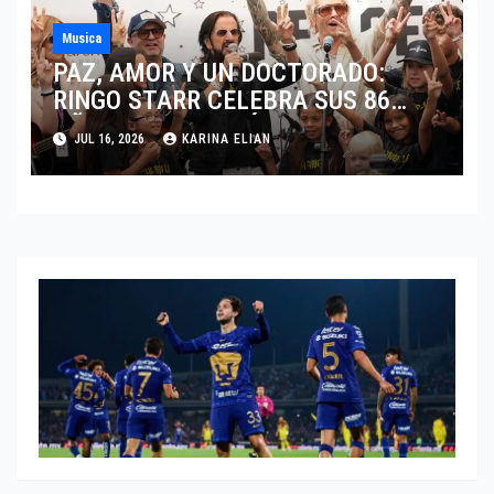
Musica
PAZ, AMOR Y UN DOCTORADO:
RINGO STARR CELEBRA SUS 86
AÑOS CON LOS MÁXIMOS
JUL 16, 2026
KARINA ELIAN
HONORES DE LIVERPOOL