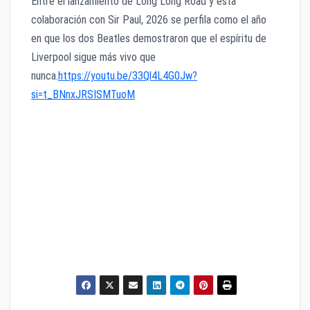
Entre el lanzamiento de Long Long Road y esta
colaboración con Sir Paul, 2026 se perfila como el año
en que los dos Beatles demostraron que el espíritu de
Liverpool sigue más vivo que
nunca.
https://youtu.be/33Ql4L4G0Jw?
si=t_BNnxJRSISMTuoM