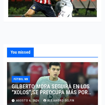
You missed
FÚTBOL MX
GILBERTO MORA SEGUIRÁ EN LOS
“XOLOS”,SE PREOCUPA MÁS POR
JUGAR EN SU EQUIPO.
AGOSTO 6, 2026
ALEJANDRO DELFIN