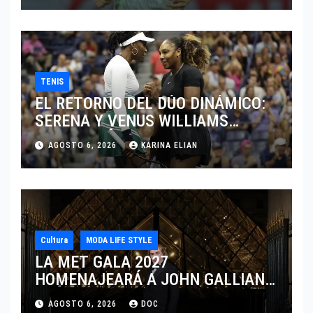
TENIS
EL RETORNO DEL DÚO DINÁMICO:
SERENA Y VENUS WILLIAMS
DISPUTARÁN LOS DOBLES EN
AGOSTO 6, 2026
KARINA ELIAN
CINCINNATI 2026
Cultura
MODA LIFE STYLE
LA MET GALA 2027
HOMENAJEARÁ A JOHN GALLIANO
MARCANDO EL REGRESO DEL REY
AGOSTO 6, 2026
DOC