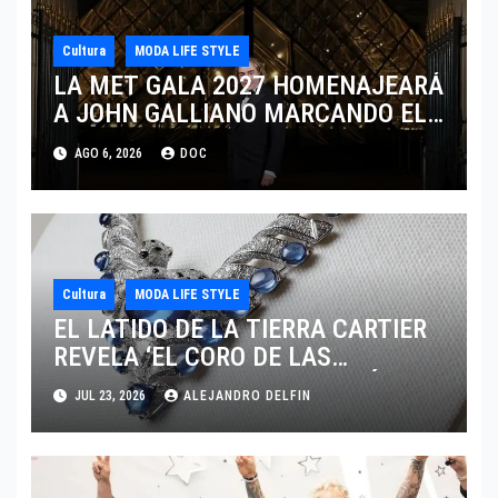
Cultura
MODA LIFE STYLE
LA MET GALA 2027 HOMENAJEARÁ
A JOHN GALLIANO MARCANDO EL
REGRESO DEL REY DEL
AGO 6, 2026
DOC
DRAMATISMO
Cultura
MODA LIFE STYLE
EL LATIDO DE LA TIERRA CARTIER
REVELA ‘EL CORO DE LAS
PIEDRAS’, SU NUEVA SINFONÍA DE
JUL 23, 2026
ALEJANDRO DELFIN
ALTA JOYERÍA