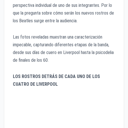
perspectiva individual de uno de sus integrantes. Por lo
que la pregunta sobre cómo serán los nuevos rostros de
los Beatles surge entre la audiencia.
​​Las fotos reveladas muestran una caracterización
impecable, capturando diferentes etapas de la banda,
desde sus días de cuero en Liverpool hasta la psicodelia
de finales de los 60.
LOS ROSTROS DETRÁS DE CADA UNO DE LOS
CUATRO DE LIVERPOOL
Harris Dickinson como John Lennon: Captura la
intensidad rebelde con las icónicas gafas
redondas y una mirada mordaz.
Paul Mescal como Paul McCartney: Destaca por