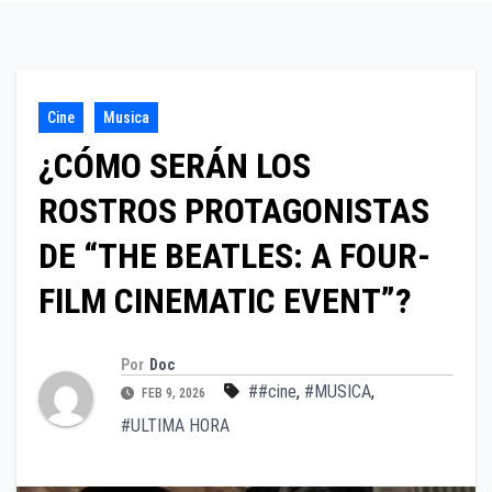
Cine
Musica
¿CÓMO SERÁN LOS
ROSTROS PROTAGONISTAS
DE “THE BEATLES: A FOUR-
FILM CINEMATIC EVENT”?
Por
Doc
##cine
,
#MUSICA
,
FEB 9, 2026
#ULTIMA HORA