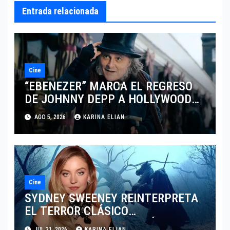
Entrada relacionada
Cine
“EBENEZER” MARCA EL REGRESO
DE JOHNNY DEPP A HOLLYWOOD
TRAS SU PASO POR EL CINE
AGO 5, 2026
KARINA ELIAN
INDEPENDIENTE EUROPEO
Cine
SYDNEY SWEENEY REINTERPRETA
EL TERROR CLÁSICO
PRESENTANDO UNA VISIÓN
JUL 31, 2026
KARINA ELIAN