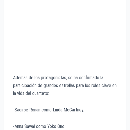
su asombroso parecido físico y el carisma
melódico del “Beatle lindo”.
Joseph Quinn como George Harrison: Presenta
un aura introspectiva y espiritual, con el estilo
de cabello largo de los últimos años.
Barry Keoghan como Ringo Starr: Refleja el
humor y el alma del grupo; incluso el actor ya
fue visto con el corte “mop-top” en alfombras
rojas.
​Además de los protagonistas, se ha confirmado la
participación de grandes estrellas para los roles clave en
la vida del cuarteto:
​-Saoirse Ronan como Linda McCartney.
​-Anna Sawai como Yoko Ono.