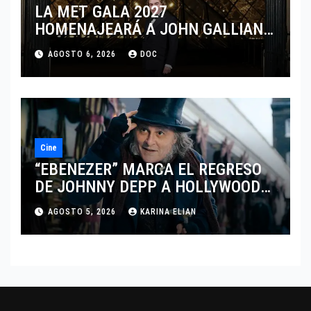
LA MET GALA 2027
HOMENAJEARÁ A JOHN GALLIANO
MARCANDO EL REGRESO DEL REY
AGOSTO 6, 2026
DOC
DEL DRAMATISMO
Cine
“EBENEZER” MARCA EL REGRESO
DE JOHNNY DEPP A HOLLYWOOD
TRAS SU PASO POR EL CINE
AGOSTO 5, 2026
KARINA ELIAN
INDEPENDIENTE EUROPEO