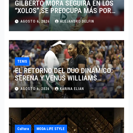
GILBERTO MORA SEGUIRÁ EN LOS
“XOLOS”,SE PREOCUPA MÁS POR
JUGAR EN SU EQUIPO.
AGOSTO 6, 2026
ALEJANDRO DELFIN
TENIS
EL RETORNO DEL DÚO DINÁMICO:
SERENA Y VENUS WILLIAMS
DISPUTARÁN LOS DOBLES EN
AGOSTO 6, 2026
KARINA ELIAN
CINCINNATI 2026
Cultura
MODA LIFE STYLE