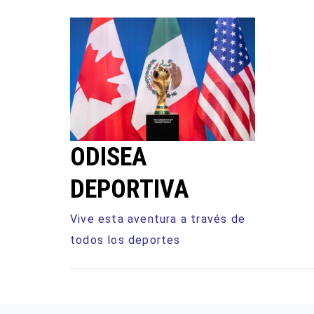
Ir
al
contenido
ODISEA
DEPORTIVA
Vive esta aventura a través de
todos los deportes
NFL
TENIS
FORMUL
FUTBOL