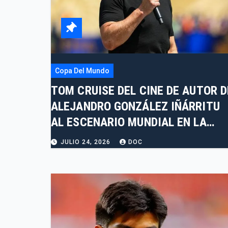
Copa Del Mundo
TOM CRUISE DEL CINE DE AUTOR D
ALEJANDRO GONZÁLEZ IÑÁRRITU
AL ESCENARIO MUNDIAL EN LA
COPA DEL MUNDO 2026
JULIO 24, 2026
DOC