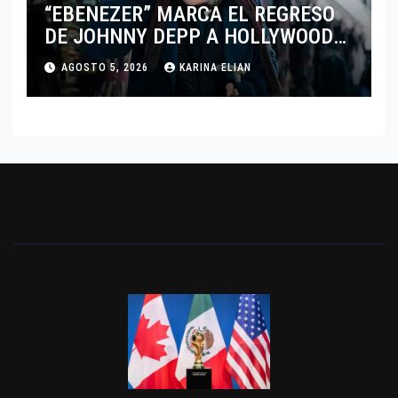
“EBENEZER” MARCA EL REGRESO
DE JOHNNY DEPP A HOLLYWOOD
TRAS SU PASO POR EL CINE
AGOSTO 5, 2026
KARINA ELIAN
INDEPENDIENTE EUROPEO