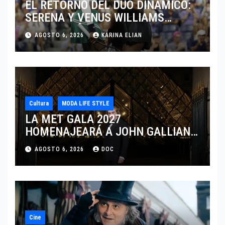
EL RETORNO DEL DÚO DINÁMICO:
SERENA Y VENUS WILLIAMS
DISPUTARÁN LOS DOBLES EN
AGOSTO 6, 2026
KARINA ELIAN
CINCINNATI 2026
Cultura
MODA LIFE STYLE
LA MET GALA 2027
HOMENAJEARÁ A JOHN GALLIANO
MARCANDO EL REGRESO DEL REY
AGOSTO 6, 2026
DOC
DEL DRAMATISMO
Cine