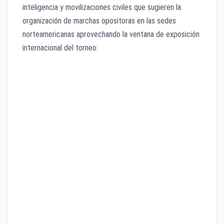
inteligencia y movilizaciones civiles que sugieren la
organización de marchas opositoras en las sedes
norteamericanas aprovechando la ventana de exposición
internacional del torneo:
El Ultimátum:
Ahmad Donyamali
, Ministro de
Deportes de Irán, fue el encargado de fijar la postura
oficial del régimen, elevando una queja formal ante
los altos mandos del futbol internacional.
Cero Tolerancia:
La instrucción de la federación de
dicho país a su cuerpo técnico y jugadores es
tajante:
retirarse a los vestidores en el
momento exacto en que se escuchen cánticos o
consignas políticas
en las tribunas, sin importar las
sanciones deportivas o económicas que dicte el
reglamento de competencia de la FIFA.