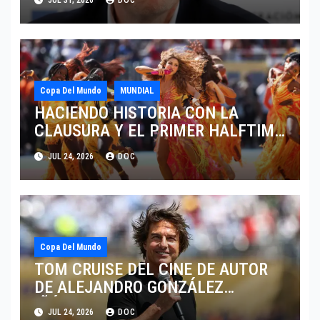
JUL 31, 2026
DOC
Copa Del Mundo
MUNDIAL
HACIENDO HISTORIA CON LA
CLAUSURA Y EL PRIMER HALFTIME
SHOW EN LA HISTORIA DEL
JUL 24, 2026
DOC
MUNDIAL 2026
Copa Del Mundo
TOM CRUISE DEL CINE DE AUTOR
DE ALEJANDRO GONZÁLEZ
IÑÁRRITU AL ESCENARIO MUNDIAL
JUL 24, 2026
DOC