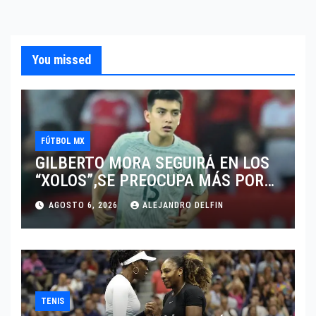
You missed
FÚTBOL MX
GILBERTO MORA SEGUIRÁ EN LOS
“XOLOS”,SE PREOCUPA MÁS POR
JUGAR EN SU EQUIPO.
AGOSTO 6, 2026
ALEJANDRO DELFIN
TENIS