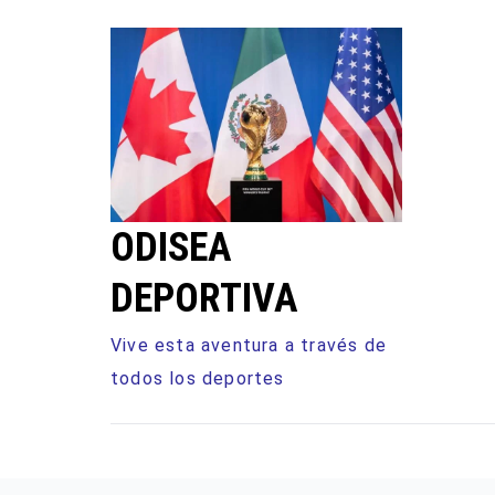
Ir
al
contenido
ODISEA
DEPORTIVA
Vive esta aventura a través de
todos los deportes
NFL
TENIS
FORMUL
FUTBOL