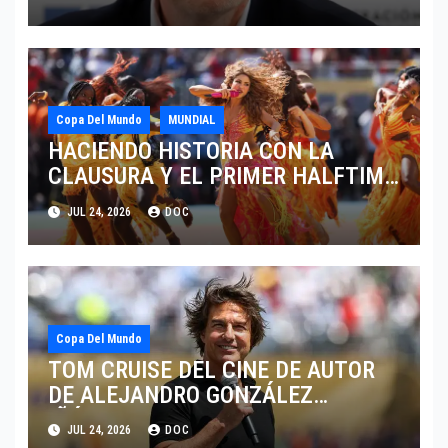
Copa Del Mundo
MUNDIAL
HACIENDO HISTORIA CON LA
CLAUSURA Y EL PRIMER HALFTIME
SHOW EN LA HISTORIA DEL
JUL 24, 2026
DOC
MUNDIAL 2026
Copa Del Mundo
TOM CRUISE DEL CINE DE AUTOR
DE ALEJANDRO GONZÁLEZ
IÑÁRRITU AL ESCENARIO MUNDIAL
JUL 24, 2026
DOC
EN LA COPA DEL MUNDO 2026