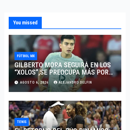
You missed
FÚTBOL MX
GILBERTO MORA SEGUIRÁ EN LOS
“XOLOS”,SE PREOCUPA MÁS POR
JUGAR EN SU EQUIPO.
AGOSTO 6, 2026
ALEJANDRO DELFIN
TENIS