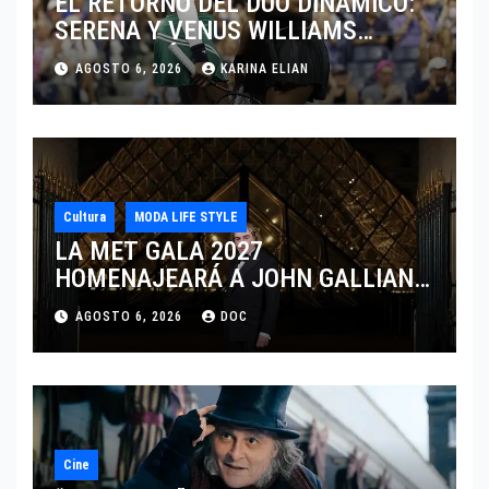
EL RETORNO DEL DÚO DINÁMICO:
SERENA Y VENUS WILLIAMS
DISPUTARÁN LOS DOBLES EN
AGOSTO 6, 2026
KARINA ELIAN
CINCINNATI 2026
Cultura
MODA LIFE STYLE
LA MET GALA 2027
HOMENAJEARÁ A JOHN GALLIANO
MARCANDO EL REGRESO DEL REY
AGOSTO 6, 2026
DOC
DEL DRAMATISMO
Cine