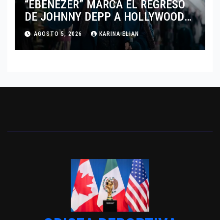
“EBENEZER” MARCA EL REGRESO
DE JOHNNY DEPP A HOLLYWOOD
TRAS SU PASO POR EL CINE
AGOSTO 5, 2026
KARINA ELIAN
INDEPENDIENTE EUROPEO