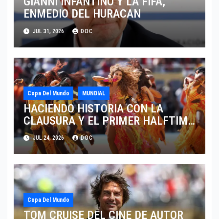
GIANNI INFANTINO Y LA FIFA,
ENMEDIO DEL HURACAN
JUL 31, 2026
DOC
Copa Del Mundo
MUNDIAL
HACIENDO HISTORIA CON LA
CLAUSURA Y EL PRIMER HALFTIME
SHOW EN LA HISTORIA DEL
JUL 24, 2026
DOC
MUNDIAL 2026
Copa Del Mundo
TOM CRUISE DEL CINE DE AUTOR