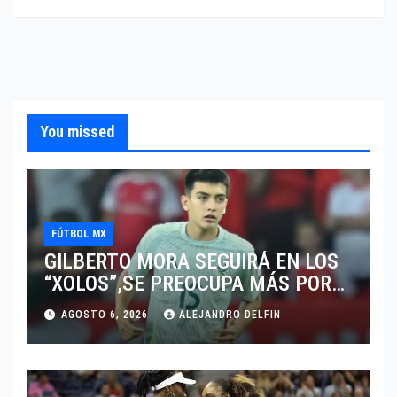
You missed
FÚTBOL MX
GILBERTO MORA SEGUIRÁ EN LOS
“XOLOS”,SE PREOCUPA MÁS POR
JUGAR EN SU EQUIPO.
AGOSTO 6, 2026
ALEJANDRO DELFIN