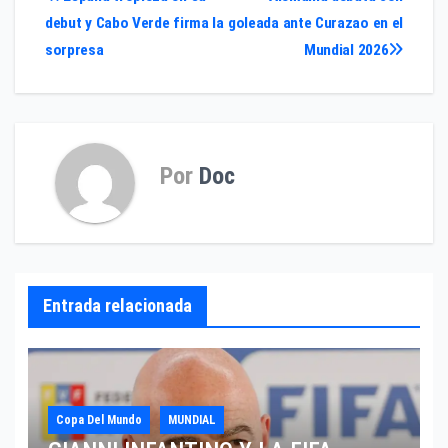
Navegación
debut y Cabo Verde firma la
goleada ante Curazao en el
de
sorpresa
Mundial 2026
entradas
Por
Doc
Entrada relacionada
Copa Del Mundo
MUNDIAL