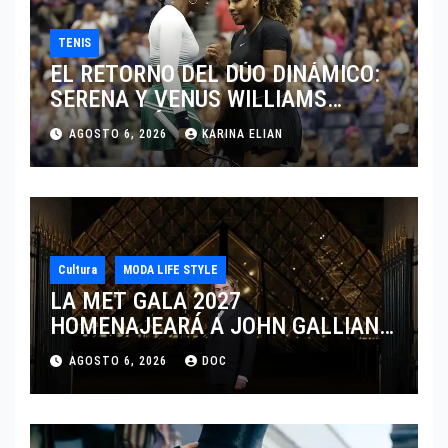
TENIS
EL RETORNO DEL DÚO DINÁMICO:
SERENA Y VENUS WILLIAMS
DISPUTARÁN LOS DOBLES EN
AGOSTO 6, 2026
KARINA ELIAN
CINCINNATI 2026
Cultura
MODA LIFE STYLE
LA MET GALA 2027
HOMENAJEARÁ A JOHN GALLIANO
MARCANDO EL REGRESO DEL REY
AGOSTO 6, 2026
DOC
DEL DRAMATISMO