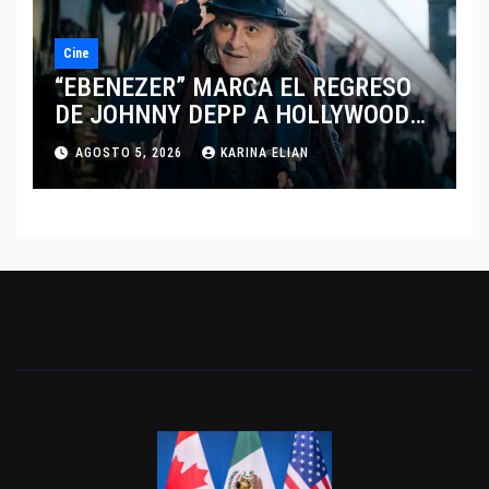
Cine
“EBENEZER” MARCA EL REGRESO
DE JOHNNY DEPP A HOLLYWOOD
TRAS SU PASO POR EL CINE
AGOSTO 5, 2026
KARINA ELIAN
INDEPENDIENTE EUROPEO