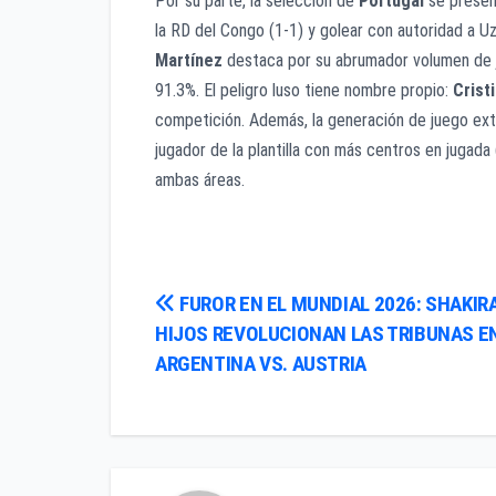
Por su parte, la selección de
Portugal
se presen
la RD del Congo (1-1) y golear con autoridad a Uz
Martínez
destaca por su abrumador volumen de j
91.3%. El peligro luso tiene nombre propio:
Crist
competición. Además, la generación de juego ext
jugador de la plantilla con más centros en jugad
ambas áreas.
Navegación
FUROR EN EL MUNDIAL 2026: SHAKIRA
HIJOS REVOLUCIONAN LAS TRIBUNAS EN
de
ARGENTINA VS. AUSTRIA
entradas