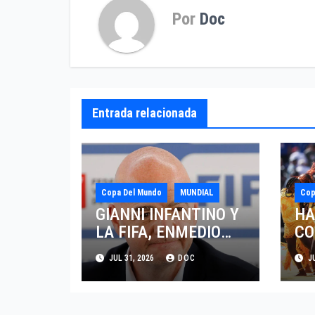
Por
Doc
Entrada relacionada
Copa Del Mundo
MUNDIAL
Cop
GIANNI INFANTINO Y
HA
LA FIFA, ENMEDIO
CO
DEL HURACAN
EL
JUL 31, 2026
DOC
JU
HA
LA
MU