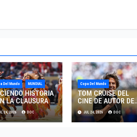
a Del Mundo
MUNDIAL
Copa Del Mundo
CIENDO HISTORIA
TOM CRUISE DEL
N LA CLAUSURA Y
CINE DE AUTOR DE
 PRIMER
ALEJANDRO
L 24, 2026
DOC
JUL 24, 2026
DOC
LFTIME SHOW EN
GONZÁLEZ IÑÁRRI
 HISTORIA DEL
AL ESCENARIO
NDIAL 2026
MUNDIAL EN LA