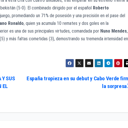
ta a esta cita con cuatro unidades, tras empatar en su estreno frente 
bekistán (5-0). El combinado dirigido por el español
Roberto
uego, promediando un 71% de posesión y una precisión en el pase del
iano Ronaldo
, quien ya acumula 10 remates y dos goles en la
erior es una de sus principales virtudes, comandada por
Nuno Mendes
a (5) y más faltas cometidas (3), demostrando su tremenda intensidad en
 Y SUS
España tropieza en su debut y Cabo Verde fir
 EL
la sorpresa