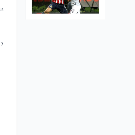
us
.
 y