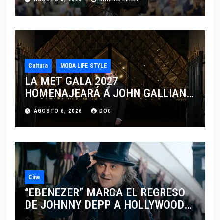
CINCINNATI 2026
Cultura
MODA LIFE STYLE
LA MET GALA 2027
HOMENAJEARÁ A JOHN GALLIANO
MARCANDO EL REGRESO DEL REY
AGOSTO 6, 2026
DOC
DEL DRAMATISMO
Cine
“EBENEZER” MARCA EL REGRESO
DE JOHNNY DEPP A HOLLYWOOD
TRAS SU PASO POR EL CINE