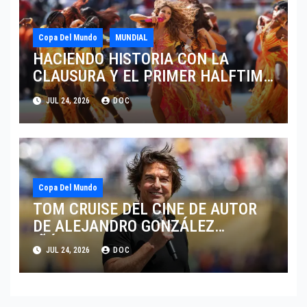
Copa Del Mundo
MUNDIAL
HACIENDO HISTORIA CON LA
CLAUSURA Y EL PRIMER HALFTIME
SHOW EN LA HISTORIA DEL
JUL 24, 2026
DOC
MUNDIAL 2026
Copa Del Mundo
TOM CRUISE DEL CINE DE AUTOR
DE ALEJANDRO GONZÁLEZ
IÑÁRRITU AL ESCENARIO MUNDIAL
JUL 24, 2026
DOC
EN LA COPA DEL MUNDO 2026