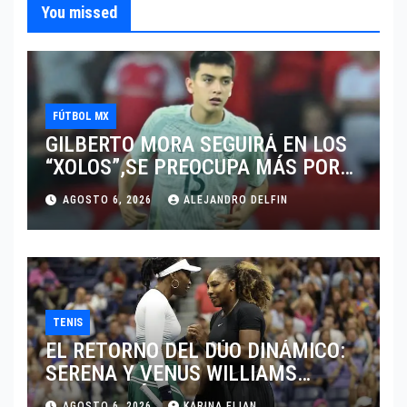
You missed
FÚTBOL MX
GILBERTO MORA SEGUIRÁ EN LOS
“XOLOS”,SE PREOCUPA MÁS POR
JUGAR EN SU EQUIPO.
AGOSTO 6, 2026
ALEJANDRO DELFIN
TENIS
EL RETORNO DEL DÚO DINÁMICO:
SERENA Y VENUS WILLIAMS
DISPUTARÁN LOS DOBLES EN
AGOSTO 6, 2026
KARINA ELIAN