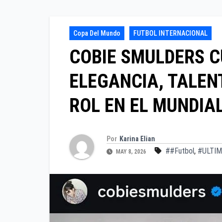
Copa Del Mundo
FUTBOL INTERNACIONAL
COBIE SMULDERS C
ELEGANCIA, TALEN
ROL EN EL MUNDIAL
Por
Karina Elian
##Futbol
,
#ULTI
MAY 8, 2026