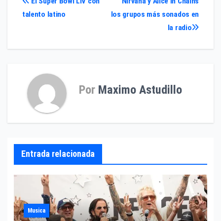
Navegación
El Super Bowl LIV con
Nirvana y Alice in Chains
talento latino
los grupos más sonados en
de
la radio
entradas
Por
Maximo Astudillo
Entrada relacionada
Musica