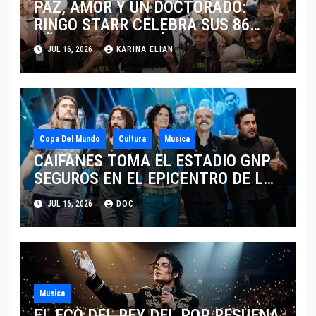
PAZ, AMOR Y UN DOCTORADO:
RINGO STARR CELEBRA SUS 86
AÑOS CON LOS MÁXIMOS
JUL 16, 2026
KARINA ELIAN
HONORES DE LIVERPOOL
Copa Del Mundo
Cultura
Musica
CAIFANES TOMA EL ESTADIO GNP
SEGUROS EN EL EPICENTRO DE LA
IDENTIDAD MEXICANA
JUL 16, 2026
DOC
Musica
EL ECO DEL REY DEL POP RESUENA