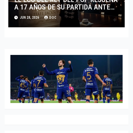
A 17 AÑOS DE SU PARTIDA ANTE
EL FENÓMENO DE SU BIOPIC EN
JUN 28, 2026
DOC
2026