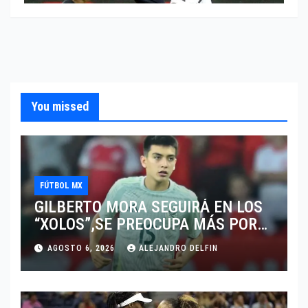
You missed
FÚTBOL MX
GILBERTO MORA SEGUIRÁ EN LOS
“XOLOS”,SE PREOCUPA MÁS POR
JUGAR EN SU EQUIPO.
AGOSTO 6, 2026
ALEJANDRO DELFIN