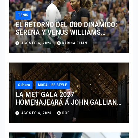
TENIS
EL RETORNO DEL DÚO DINÁMICO:
SERENA Y VENUS WILLIAMS
DISPUTARÁN LOS DOBLES EN
AGOSTO 6, 2026
KARINA ELIAN
CINCINNATI 2026
Cultura
MODA LIFE STYLE
LA MET GALA 2027
HOMENAJEARÁ A JOHN GALLIANO
MARCANDO EL REGRESO DEL REY
AGOSTO 6, 2026
DOC
DEL DRAMATISMO