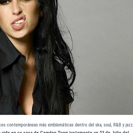
ces contemporáneas más emblemáticas dentro del ska, soul, R&B y jazz
vida en su casa de Camden Town justamente un 23 de Julio del