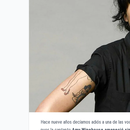
Hace nueve años decíamos adiós a una de las vo
pues la cantante
Amy Winehouse amaneció sin 