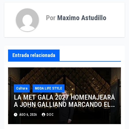
Por
Maximo Astudillo
Entrada relacionada
Cultura
MODA LIFE STYLE
LA MET GALA 2027 HOMENAJEARÁ
A JOHN GALLIANO MARCANDO EL
REGRESO DEL REY DEL
AGO 6, 2026
DOC
DRAMATISMO