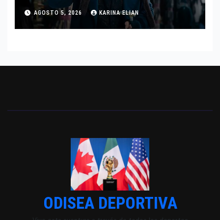
TRAS SU PASO POR EL CINE
AGOSTO 5, 2026
KARINA ELIAN
INDEPENDIENTE EUROPEO
ODISEA DEPORTIVA