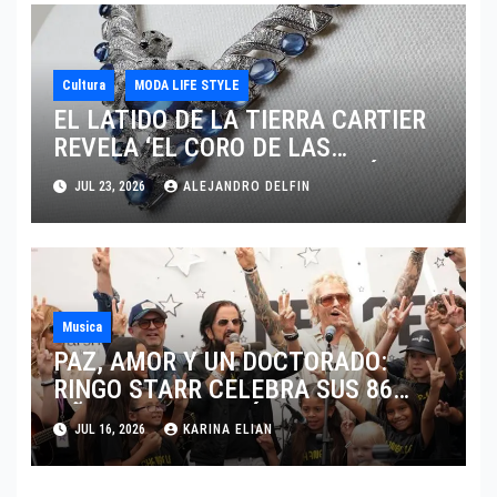
Cultura
MODA LIFE STYLE
EL LATIDO DE LA TIERRA CARTIER
REVELA ‘EL CORO DE LAS
PIEDRAS’, SU NUEVA SINFONÍA DE
JUL 23, 2026
ALEJANDRO DELFIN
ALTA JOYERÍA
Musica
PAZ, AMOR Y UN DOCTORADO:
RINGO STARR CELEBRA SUS 86
AÑOS CON LOS MÁXIMOS
JUL 16, 2026
KARINA ELIAN
HONORES DE LIVERPOOL