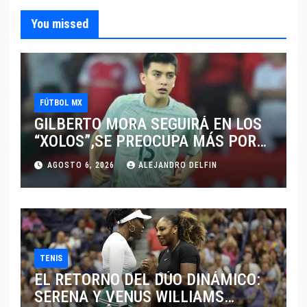
You missed
FÚTBOL MX
GILBERTO MORA SEGUIRÁ EN LOS
“XOLOS”,SE PREOCUPA MÁS POR
JUGAR EN SU EQUIPO.
AGOSTO 6, 2026
ALEJANDRO DELFIN
TENIS
EL RETORNO DEL DÚO DINÁMICO:
SERENA Y VENUS WILLIAMS