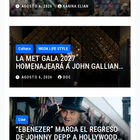
DISPUTARÁN LOS DOBLES EN
AGOSTO 6, 2026
KARINA ELIAN
CINCINNATI 2026
Cultura
MODA LIFE STYLE
LA MET GALA 2027
HOMENAJEARÁ A JOHN GALLIANO
MARCANDO EL REGRESO DEL REY
AGOSTO 6, 2026
DOC
DEL DRAMATISMO
Cine
“EBENEZER” MARCA EL REGRESO
DE JOHNNY DEPP A HOLLYWOOD