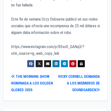
no fue hallada.
Este fin de semana Ozzy Osbourne publicó en sus redes
sociales que ofrecía una recompensa de 25 mil dólares si
alguien daba información sobre el robo.
https://www.instagram.com/p/B5xxD_GANq3/?
utm_source=ig_web_copy_link
Navegación
THE MORNING SHOW
VICKY CORNELL DEMANDA
NOMINADA A LOS GOLDEN
A LOS MIEMBROS DE
de
GLOBES 2020
SOUNDGARDEN
entradas