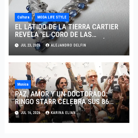
Cultura
MODA LIFE STYLE
EL LATIDO DE LA TIERRA CARTIER
REVELA ‘EL CORO DE LAS
PIEDRAS’, SU NUEVA SINFONÍA DE
JUL 23, 2026
ALEJANDRO DELFIN
ALTA JOYERÍA
Musica
PAZ, AMOR Y UN DOCTORADO:
RINGO STARR CELEBRA SUS 86
AÑOS CON LOS MÁXIMOS
JUL 16, 2026
KARINA ELIAN
HONORES DE LIVERPOOL