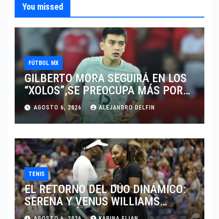
You missed
FÚTBOL MX
GILBERTO MORA SEGUIRÁ EN LOS
“XOLOS”,SE PREOCUPA MÁS POR
JUGAR EN SU EQUIPO.
AGOSTO 6, 2026
ALEJANDRO DELFIN
TENIS
EL RETORNO DEL DÚO DINÁMICO:
SERENA Y VENUS WILLIAMS
DISPUTARÁN LOS DOBLES EN
AGOSTO 6, 2026
KARINA ELIAN