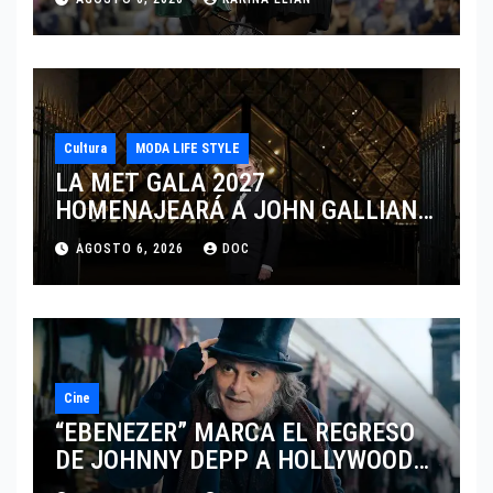
CINCINNATI 2026
Cultura
MODA LIFE STYLE
LA MET GALA 2027
HOMENAJEARÁ A JOHN GALLIANO
MARCANDO EL REGRESO DEL REY
AGOSTO 6, 2026
DOC
DEL DRAMATISMO
Cine
“EBENEZER” MARCA EL REGRESO
DE JOHNNY DEPP A HOLLYWOOD
TRAS SU PASO POR EL CINE