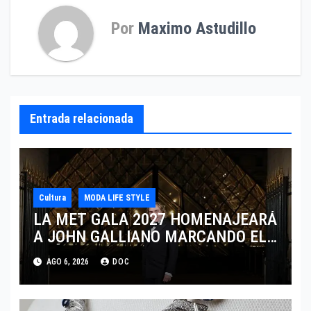
Por
Maximo Astudillo
Entrada relacionada
Cultura
MODA LIFE STYLE
LA MET GALA 2027 HOMENAJEARÁ
A JOHN GALLIANO MARCANDO EL
REGRESO DEL REY DEL
AGO 6, 2026
DOC
DRAMATISMO