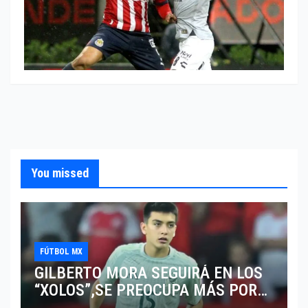
You missed
FÚTBOL MX
GILBERTO MORA SEGUIRÁ EN LOS
“XOLOS”,SE PREOCUPA MÁS POR
JUGAR EN SU EQUIPO.