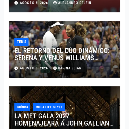
AGOSTO 6, 2026
ALEJANDRO DELFIN
TENIS
EL RETORNO DEL DÚO DINÁMICO:
SERENA Y VENUS WILLIAMS
DISPUTARÁN LOS DOBLES EN
AGOSTO 6, 2026
KARINA ELIAN
CINCINNATI 2026
Cultura
MODA LIFE STYLE
LA MET GALA 2027
HOMENAJEARÁ A JOHN GALLIANO