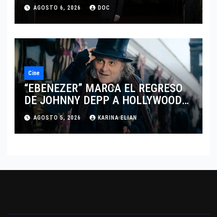
MARCANDO EL REGRESO DEL REY
AGOSTO 6, 2026
DOC
DEL DRAMATISMO
Cine
“EBENEZER” MARCA EL REGRESO
DE JOHNNY DEPP A HOLLYWOOD
TRAS SU PASO POR EL CINE
AGOSTO 5, 2026
KARINA ELIAN
INDEPENDIENTE EUROPEO