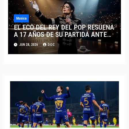
Musica
EL ECO DEL REY DEL POP RESUENA
A 17 AÑOS DE SU PARTIDA ANTE
EL FENÓMENO DE SU BIOPIC EN
JUN 28, 2026
DOC
2026