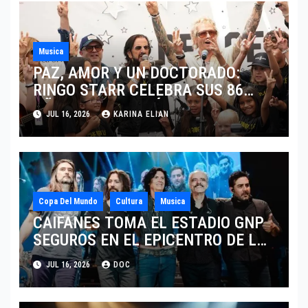
Musica
PAZ, AMOR Y UN DOCTORADO:
RINGO STARR CELEBRA SUS 86
AÑOS CON LOS MÁXIMOS
JUL 16, 2026
KARINA ELIAN
HONORES DE LIVERPOOL
Copa Del Mundo
Cultura
Musica
CAIFANES TOMA EL ESTADIO GNP
SEGUROS EN EL EPICENTRO DE LA
IDENTIDAD MEXICANA
JUL 16, 2026
DOC