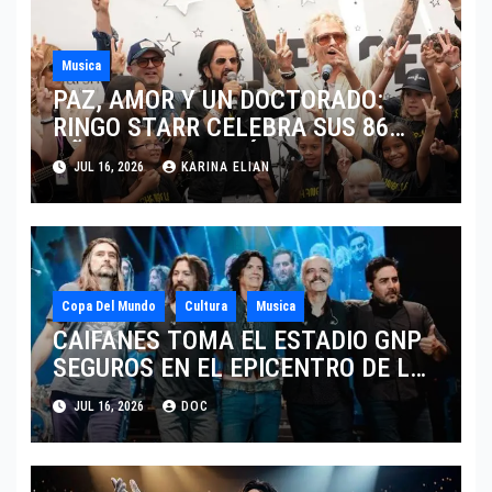
Musica
PAZ, AMOR Y UN DOCTORADO:
RINGO STARR CELEBRA SUS 86
AÑOS CON LOS MÁXIMOS
JUL 16, 2026
KARINA ELIAN
HONORES DE LIVERPOOL
Copa Del Mundo
Cultura
Musica
CAIFANES TOMA EL ESTADIO GNP
SEGUROS EN EL EPICENTRO DE LA
IDENTIDAD MEXICANA
JUL 16, 2026
DOC