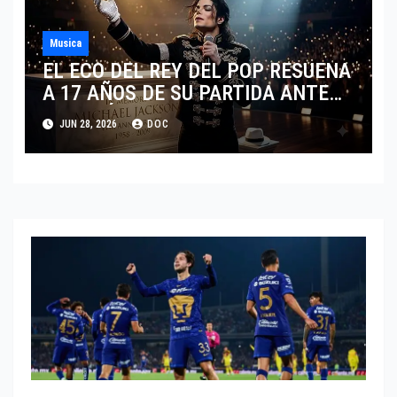
Musica
EL ECO DEL REY DEL POP RESUENA
A 17 AÑOS DE SU PARTIDA ANTE
EL FENÓMENO DE SU BIOPIC EN
JUN 28, 2026
DOC
2026