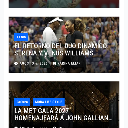
TENIS
EL RETORNO DEL DÚO DINÁMICO:
SERENA Y VENUS WILLIAMS
DISPUTARÁN LOS DOBLES EN
AGOSTO 6, 2026
KARINA ELIAN
CINCINNATI 2026
Cultura
MODA LIFE STYLE
LA MET GALA 2027
HOMENAJEARÁ A JOHN GALLIANO
MARCANDO EL REGRESO DEL REY