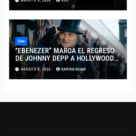
AGOSTO 6, 2026
DOC
DEL DRAMATISMO
Cine
“EBENEZER” MARCA EL REGRESO
DE JOHNNY DEPP A HOLLYWOOD
TRAS SU PASO POR EL CINE
AGOSTO 5, 2026
KARINA ELIAN
INDEPENDIENTE EUROPEO