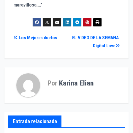
maravillosa….”
Navegación
Los Mejores duetos
EL VIDEO DE LA SEMANA:
Digital Love
de
entradas
Por
Karina Elian
Entrada relacionada