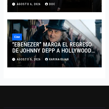
MARCANDO EL REGRESO DEL REY
AGOSTO 6, 2026
DOC
DEL DRAMATISMO
Cine
“EBENEZER” MARCA EL REGRESO
DE JOHNNY DEPP A HOLLYWOOD
TRAS SU PASO POR EL CINE
AGOSTO 5, 2026
KARINA ELIAN
INDEPENDIENTE EUROPEO