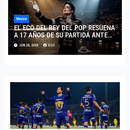
Musica
EL ECO DEL REY DEL POP RESUENA
A 17 AÑOS DE SU PARTIDA ANTE
EL FENÓMENO DE SU BIOPIC EN
JUN 28, 2026
DOC
2026