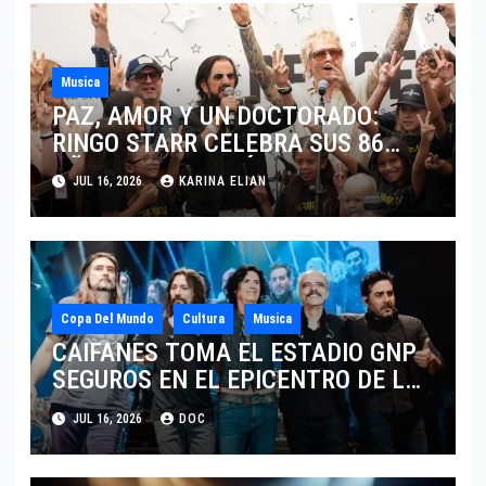
Musica
PAZ, AMOR Y UN DOCTORADO:
RINGO STARR CELEBRA SUS 86
AÑOS CON LOS MÁXIMOS
JUL 16, 2026
KARINA ELIAN
HONORES DE LIVERPOOL
Copa Del Mundo
Cultura
Musica
CAIFANES TOMA EL ESTADIO GNP
SEGUROS EN EL EPICENTRO DE LA
IDENTIDAD MEXICANA
JUL 16, 2026
DOC