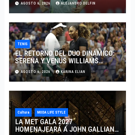
JUGAR EN SU EQUIPO.
AGOSTO 6, 2026
ALEJANDRO DELFIN
TENIS
EL RETORNO DEL DÚO DINÁMICO:
SERENA Y VENUS WILLIAMS
DISPUTARÁN LOS DOBLES EN
AGOSTO 6, 2026
KARINA ELIAN
CINCINNATI 2026
Cultura
MODA LIFE STYLE
LA MET GALA 2027
HOMENAJEARÁ A JOHN GALLIANO