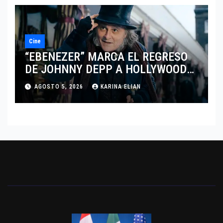
Cine
“EBENEZER” MARCA EL REGRESO
DE JOHNNY DEPP A HOLLYWOOD
TRAS SU PASO POR EL CINE
AGOSTO 5, 2026
KARINA ELIAN
INDEPENDIENTE EUROPEO