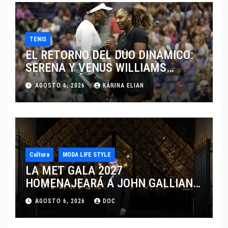
TENIS
EL RETORNO DEL DÚO DINÁMICO:
SERENA Y VENUS WILLIAMS
DISPUTARÁN LOS DOBLES EN
AGOSTO 6, 2026
KARINA ELIAN
CINCINNATI 2026
Cultura
MODA LIFE STYLE
LA MET GALA 2027
HOMENAJEARÁ A JOHN GALLIANO
MARCANDO EL REGRESO DEL REY
AGOSTO 6, 2026
DOC
DEL DRAMATISMO