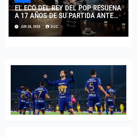
EL ECO DEL REY DEL POP RESUENA
A 17 AÑOS DE SU PARTIDA ANTE
EL FENÓMENO DE SU BIOPIC EN
JUN 28, 2026
DOC
2026