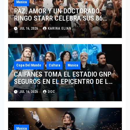
Musica
PAZ, AMOR Y UN DOCTORADO:
RINGO STARR CELEBRA SUS 86
AÑOS CON LOS MÁXIMOS
JUL 16, 2026
KARINA ELIAN
HONORES DE LIVERPOOL
Copa Del Mundo
Cultura
Musica
CAIFANES TOMA EL ESTADIO GNP
SEGUROS EN EL EPICENTRO DE LA
IDENTIDAD MEXICANA
JUL 16, 2026
DOC
Musica