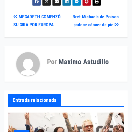
Navegación
MEGADETH COMENZÓ
Bret Michaels de Poison
SU GIRA POR EUROPA
padece cáncer de piel
de
entradas
Por
Maximo Astudillo
Entrada relacionada