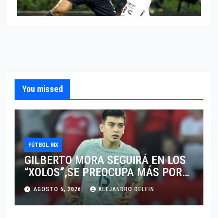
You missed
FÚTBOL MX
GILBERTO MORA SEGUIRÁ EN LOS
“XOLOS”,SE PREOCUPA MÁS POR
JUGAR EN SU EQUIPO.
AGOSTO 6, 2026
ALEJANDRO DELFIN