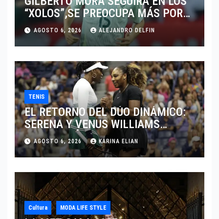
GILBERTO MORA SEGUIRÁ EN LOS
“XOLOS”,SE PREOCUPA MÁS POR
JUGAR EN SU EQUIPO.
AGOSTO 6, 2026
ALEJANDRO DELFIN
TENIS
EL RETORNO DEL DÚO DINÁMICO:
SERENA Y VENUS WILLIAMS
DISPUTARÁN LOS DOBLES EN
AGOSTO 6, 2026
KARINA ELIAN
CINCINNATI 2026
Cultura
MODA LIFE STYLE