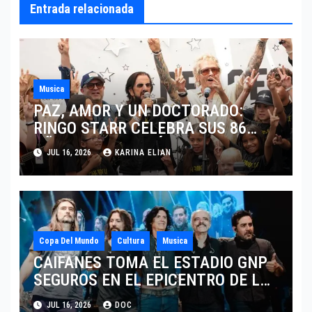
Entrada relacionada
Musica
PAZ, AMOR Y UN DOCTORADO:
RINGO STARR CELEBRA SUS 86
AÑOS CON LOS MÁXIMOS
JUL 16, 2026
KARINA ELIAN
HONORES DE LIVERPOOL
Copa Del Mundo
Cultura
Musica
CAIFANES TOMA EL ESTADIO GNP
SEGUROS EN EL EPICENTRO DE LA
IDENTIDAD MEXICANA
JUL 16, 2026
DOC