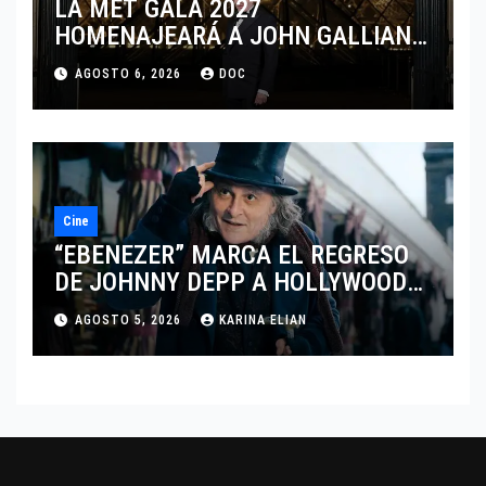
LA MET GALA 2027
HOMENAJEARÁ A JOHN GALLIANO
MARCANDO EL REGRESO DEL REY
AGOSTO 6, 2026
DOC
DEL DRAMATISMO
Cine
“EBENEZER” MARCA EL REGRESO
DE JOHNNY DEPP A HOLLYWOOD
TRAS SU PASO POR EL CINE
AGOSTO 5, 2026
KARINA ELIAN
INDEPENDIENTE EUROPEO