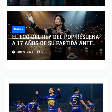
Musica
EL ECO DEL REY DEL POP RESUENA
A 17 AÑOS DE SU PARTIDA ANTE
EL FENÓMENO DE SU BIOPIC EN
JUN 28, 2026
DOC
2026