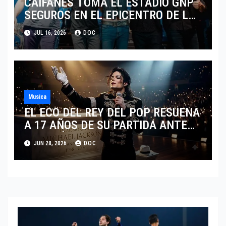
CAIFANES TOMA EL ESTADIO GNP
SEGUROS EN EL EPICENTRO DE LA
IDENTIDAD MEXICANA
JUL 16, 2026
DOC
Musica
EL ECO DEL REY DEL POP RESUENA
A 17 AÑOS DE SU PARTIDA ANTE
EL FENÓMENO DE SU BIOPIC EN
JUN 28, 2026
DOC
2026