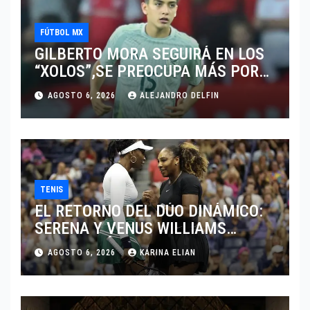
FÚTBOL MX
GILBERTO MORA SEGUIRÁ EN LOS
“XOLOS”,SE PREOCUPA MÁS POR
JUGAR EN SU EQUIPO.
AGOSTO 6, 2026
ALEJANDRO DELFIN
TENIS
EL RETORNO DEL DÚO DINÁMICO:
SERENA Y VENUS WILLIAMS
DISPUTARÁN LOS DOBLES EN
AGOSTO 6, 2026
KARINA ELIAN
CINCINNATI 2026