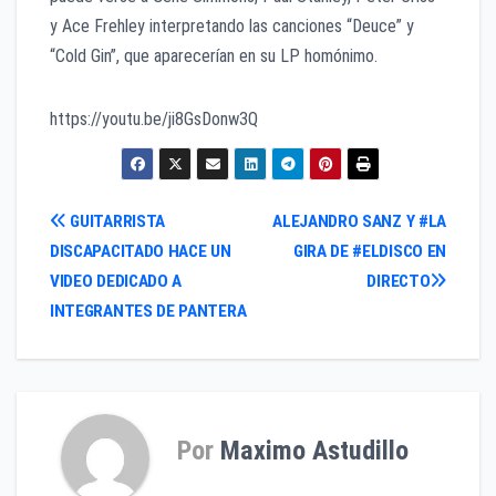
y Ace Frehley interpretando las canciones “Deuce” y
“Cold Gin”, que aparecerían en su LP homónimo.
https://youtu.be/ji8GsDonw3Q
Navegación
GUITARRISTA
ALEJANDRO SANZ Y #LA
DISCAPACITADO HACE UN
GIRA DE #ELDISCO EN
de
VIDEO DEDICADO A
DIRECTO
entradas
INTEGRANTES DE PANTERA
Por
Maximo Astudillo