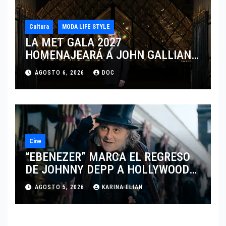
Cultura
MODA LIFE STYLE
LA MET GALA 2027
HOMENAJEARÁ A JOHN GALLIANO
MARCANDO EL REGRESO DEL REY
AGOSTO 6, 2026
DOC
DEL DRAMATISMO
Cine
“EBENEZER” MARCA EL REGRESO
DE JOHNNY DEPP A HOLLYWOOD
TRAS SU PASO POR EL CINE
AGOSTO 5, 2026
KARINA ELIAN
INDEPENDIENTE EUROPEO