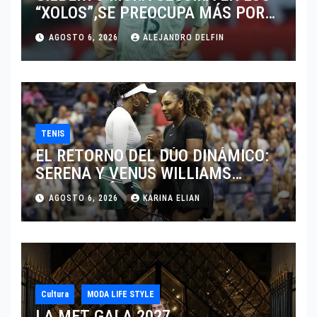
“XOLOS”,SE PREOCUPA MÁS POR
JUGAR EN SU EQUIPO.
AGOSTO 6, 2026
ALEJANDRO DELFIN
TENIS
EL RETORNO DEL DÚO DINÁMICO:
SERENA Y VENUS WILLIAMS
DISPUTARÁN LOS DOBLES EN
AGOSTO 6, 2026
KARINA ELIAN
CINCINNATI 2026
Cultura
MODA LIFE STYLE
LA MET GALA 2027