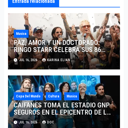
Entrada relacionada
Musica
PAZ, AMOR Y UN DOCTORADO:
RINGO STARR CELEBRA SUS 86
AÑOS CON LOS MÁXIMOS
JUL 16, 2026
KARINA ELIAN
HONORES DE LIVERPOOL
Copa Del Mundo
Cultura
Musica
CAIFANES TOMA EL ESTADIO GNP
SEGUROS EN EL EPICENTRO DE LA
IDENTIDAD MEXICANA
JUL 16, 2026
DOC