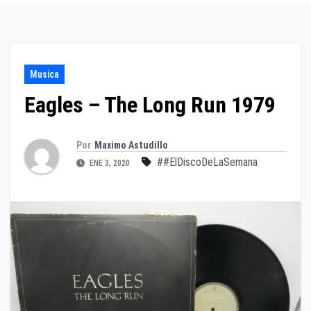
Musica
Eagles – The Long Run 1979
Por
Maximo Astudillo
##ElDiscoDeLaSemana
ENE 3, 2020