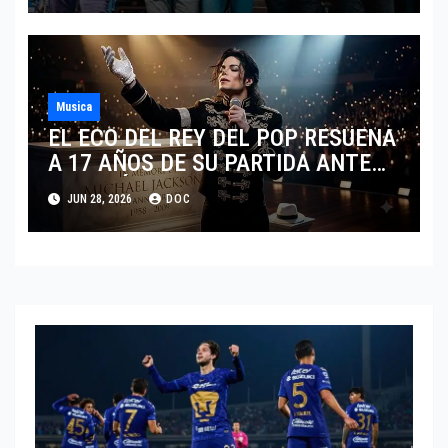
Musica
EL ECO DEL REY DEL POP RESUENA
A 17 AÑOS DE SU PARTIDA ANTE
EL FENÓMENO DE SU BIOPIC EN
JUN 28, 2026
DOC
2026