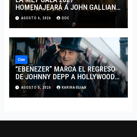
HOMENAJEARÁ A JOHN GALLIANO
MARCANDO EL REGRESO DEL REY
AGOSTO 6, 2026
DOC
DEL DRAMATISMO
Cine
“EBENEZER” MARCA EL REGRESO
DE JOHNNY DEPP A HOLLYWOOD
TRAS SU PASO POR EL CINE
AGOSTO 5, 2026
KARINA ELIAN
INDEPENDIENTE EUROPEO