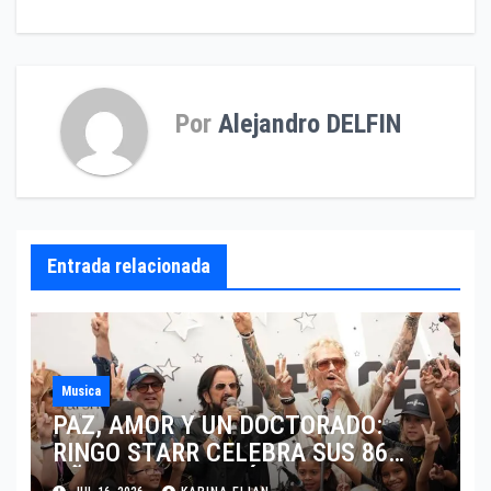
Por
Alejandro DELFIN
Entrada relacionada
Musica
PAZ, AMOR Y UN DOCTORADO:
RINGO STARR CELEBRA SUS 86
AÑOS CON LOS MÁXIMOS