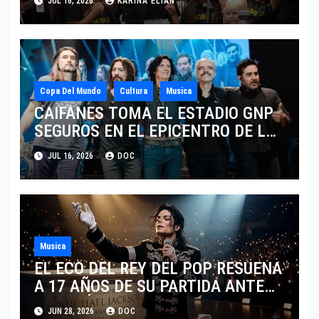
JUL 16, 2026
KARINA ELIAN
HONORES DE LIVERPOOL
Copa Del Mundo
Cultura
Musica
CAIFANES TOMA EL ESTADIO GNP
SEGUROS EN EL EPICENTRO DE LA
IDENTIDAD MEXICANA
JUL 16, 2026
DOC
Musica
EL ECO DEL REY DEL POP RESUENA
A 17 AÑOS DE SU PARTIDA ANTE
EL FENÓMENO DE SU BIOPIC EN
JUN 28, 2026
DOC