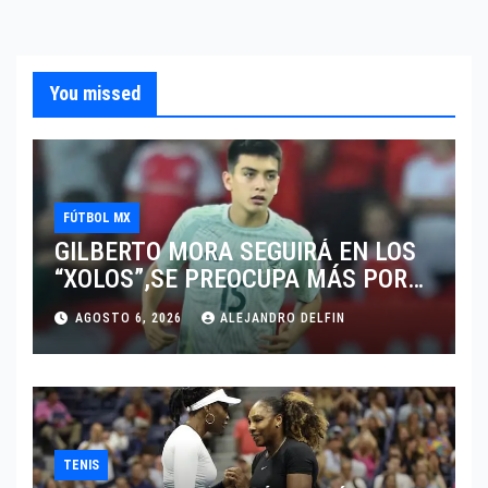
You missed
FÚTBOL MX
GILBERTO MORA SEGUIRÁ EN LOS
“XOLOS”,SE PREOCUPA MÁS POR
JUGAR EN SU EQUIPO.
AGOSTO 6, 2026
ALEJANDRO DELFIN
TENIS