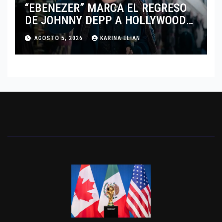
“EBENEZER” MARCA EL REGRESO
DE JOHNNY DEPP A HOLLYWOOD
TRAS SU PASO POR EL CINE
AGOSTO 5, 2026
KARINA ELIAN
INDEPENDIENTE EUROPEO