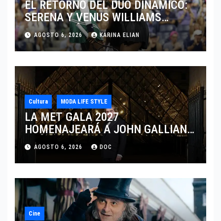
EL RETORNO DEL DÚO DINÁMICO:
SERENA Y VENUS WILLIAMS
DISPUTARÁN LOS DOBLES EN
AGOSTO 6, 2026
KARINA ELIAN
CINCINNATI 2026
Cultura
MODA LIFE STYLE
LA MET GALA 2027
HOMENAJEARÁ A JOHN GALLIANO
MARCANDO EL REGRESO DEL REY
AGOSTO 6, 2026
DOC
DEL DRAMATISMO
Cine