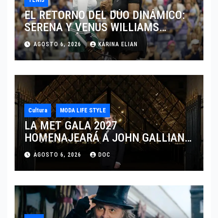
EL RETORNO DEL DÚO DINÁMICO:
SERENA Y VENUS WILLIAMS
DISPUTARÁN LOS DOBLES EN
AGOSTO 6, 2026
KARINA ELIAN
CINCINNATI 2026
Cultura
MODA LIFE STYLE
LA MET GALA 2027
HOMENAJEARÁ A JOHN GALLIANO
MARCANDO EL REGRESO DEL REY
AGOSTO 6, 2026
DOC
DEL DRAMATISMO