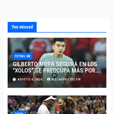
You missed
FÚTBOL MX
GILBERTO MORA SEGUIRÁ EN LOS
“XOLOS”,SE PREOCUPA MÁS POR
JUGAR EN SU EQUIPO.
AGOSTO 6, 2026
ALEJANDRO DELFIN
TENIS