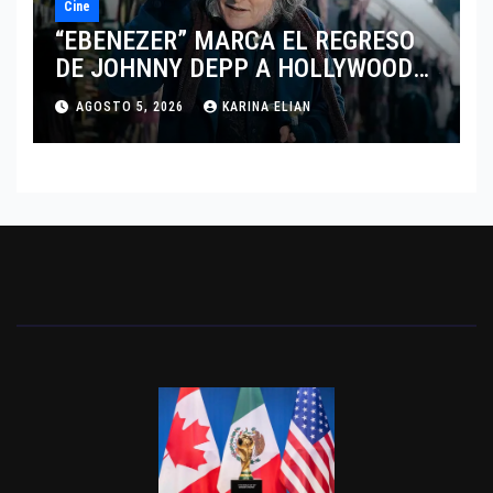
Cine
“EBENEZER” MARCA EL REGRESO
DE JOHNNY DEPP A HOLLYWOOD
TRAS SU PASO POR EL CINE
AGOSTO 5, 2026
KARINA ELIAN
INDEPENDIENTE EUROPEO