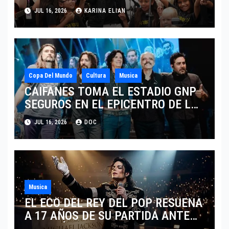
AÑOS CON LOS MÁXIMOS
JUL 16, 2026
KARINA ELIAN
HONORES DE LIVERPOOL
Copa Del Mundo
Cultura
Musica
CAIFANES TOMA EL ESTADIO GNP
SEGUROS EN EL EPICENTRO DE LA
IDENTIDAD MEXICANA
JUL 16, 2026
DOC
Musica
EL ECO DEL REY DEL POP RESUENA
A 17 AÑOS DE SU PARTIDA ANTE
EL FENÓMENO DE SU BIOPIC EN