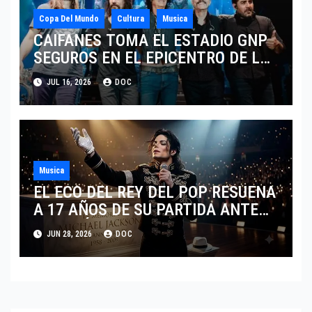
Copa Del Mundo
Cultura
Musica
CAIFANES TOMA EL ESTADIO GNP
SEGUROS EN EL EPICENTRO DE LA
IDENTIDAD MEXICANA
JUL 16, 2026
DOC
Musica
EL ECO DEL REY DEL POP RESUENA
A 17 AÑOS DE SU PARTIDA ANTE
EL FENÓMENO DE SU BIOPIC EN
JUN 28, 2026
DOC
2026