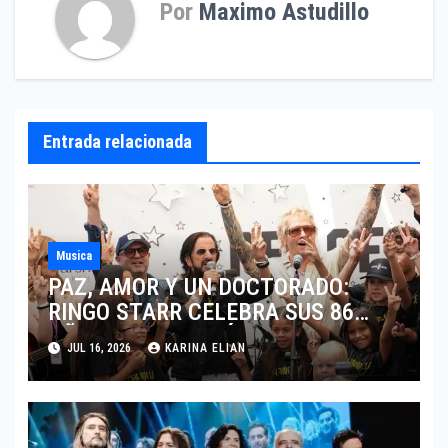
Por
Maximo Astudillo
Entrada relacionada
Musica
PAZ, AMOR Y UN DOCTORADO:
RINGO STARR CELEBRA SUS 86
AÑOS CON LOS MÁXIMOS
JUL 16, 2026
KARINA ELIAN
HONORES DE LIVERPOOL