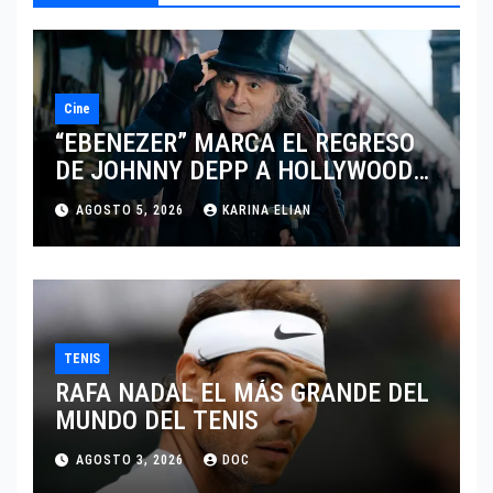
Cine
“EBENEZER” MARCA EL REGRESO
DE JOHNNY DEPP A HOLLYWOOD
TRAS SU PASO POR EL CINE
AGOSTO 5, 2026
KARINA ELIAN
INDEPENDIENTE EUROPEO
TENIS
RAFA NADAL EL MÁS GRANDE DEL
MUNDO DEL TENIS
AGOSTO 3, 2026
DOC