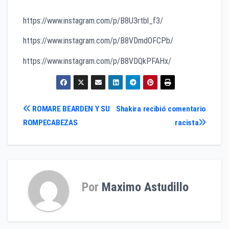
https://www.instagram.com/p/B8U3rtbl_f3/
https://www.instagram.com/p/B8VDmdOFCPb/
https://www.instagram.com/p/B8VDQkPFAHx/
Navegación
ROMARE BEARDEN Y SU
Shakira recibió comentario
ROMPECABEZAS
racista
de
entradas
Por
Maximo Astudillo