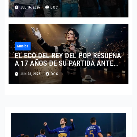
IDENTIDAD MEXICANA
JUL 16, 2026
DOC
Musica
EL ECO DEL REY DEL POP RESUENA
A 17 AÑOS DE SU PARTIDA ANTE
EL FENÓMENO DE SU BIOPIC EN
JUN 28, 2026
DOC
2026