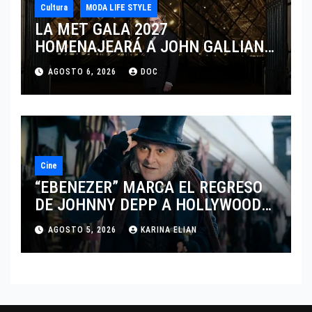
Cultura
MODA LIFE STYLE
LA MET GALA 2027
HOMENAJEARÁ A JOHN GALLIANO
MARCANDO EL REGRESO DEL REY
AGOSTO 6, 2026
DOC
DEL DRAMATISMO
Cine
“EBENEZER” MARCA EL REGRESO
DE JOHNNY DEPP A HOLLYWOOD
TRAS SU PASO POR EL CINE
AGOSTO 5, 2026
KARINA ELIAN
INDEPENDIENTE EUROPEO