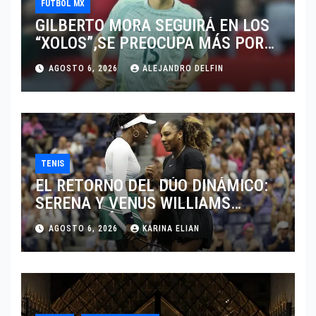
FÚTBOL MX
GILBERTO MORA SEGUIRÁ EN LOS
“XOLOS”,SE PREOCUPA MÁS POR
JUGAR EN SU EQUIPO.
AGOSTO 6, 2026
ALEJANDRO DELFIN
TENIS
EL RETORNO DEL DÚO DINÁMICO:
SERENA Y VENUS WILLIAMS
DISPUTARÁN LOS DOBLES EN
AGOSTO 6, 2026
KARINA ELIAN
CINCINNATI 2026