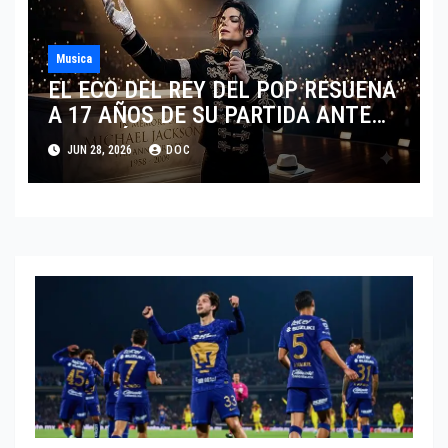
Musica
EL ECO DEL REY DEL POP RESUENA
A 17 AÑOS DE SU PARTIDA ANTE
EL FENÓMENO DE SU BIOPIC EN
JUN 28, 2026
DOC
2026