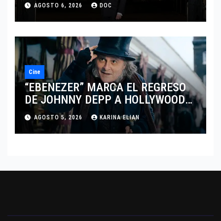
MARCANDO EL REGRESO DEL REY
AGOSTO 6, 2026
DOC
DEL DRAMATISMO
Cine
“EBENEZER” MARCA EL REGRESO
DE JOHNNY DEPP A HOLLYWOOD
TRAS SU PASO POR EL CINE
AGOSTO 5, 2026
KARINA ELIAN
INDEPENDIENTE EUROPEO