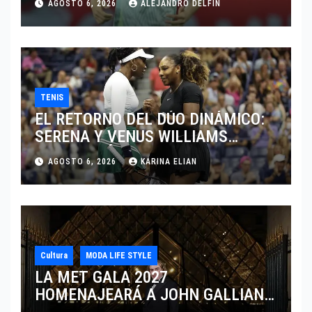
AGOSTO 6, 2026
ALEJANDRO DELFIN
TENIS
EL RETORNO DEL DÚO DINÁMICO:
SERENA Y VENUS WILLIAMS
DISPUTARÁN LOS DOBLES EN
AGOSTO 6, 2026
KARINA ELIAN
CINCINNATI 2026
Cultura
MODA LIFE STYLE
LA MET GALA 2027
HOMENAJEARÁ A JOHN GALLIANO