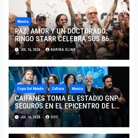
Musica
PAZ, AMOR Y UN DOCTORADO:
RINGO STARR CELEBRA SUS 86
AÑOS CON LOS MÁXIMOS
JUL 16, 2026
KARINA ELIAN
HONORES DE LIVERPOOL
Copa Del Mundo
Cultura
Musica
CAIFANES TOMA EL ESTADIO GNP
SEGUROS EN EL EPICENTRO DE LA
IDENTIDAD MEXICANA
JUL 16, 2026
DOC