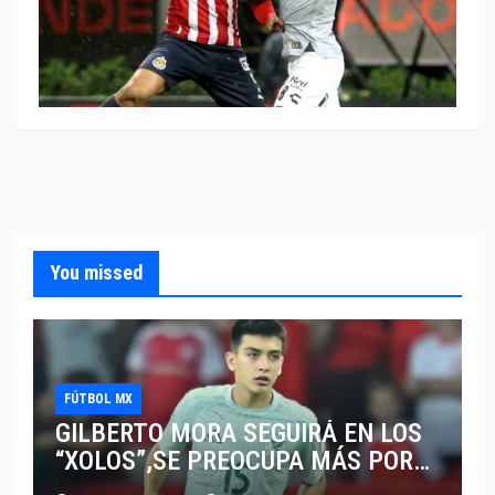
You missed
FÚTBOL MX
GILBERTO MORA SEGUIRÁ EN LOS
“XOLOS”,SE PREOCUPA MÁS POR
JUGAR EN SU EQUIPO.