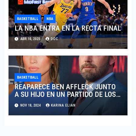
BASKETBALL
NBA
LA NBA ENTRA EN LA RECTA FINAL
ABR 10, 2025
DOC
BASKETBALL
REAPARECE BEN AFFLECK JUNTO
A SU HIJO EN UN PARTIDO DE LOS
LAKERS VS TORONTO RAPTORS
NOV 18, 2024
KARINA ELIAN