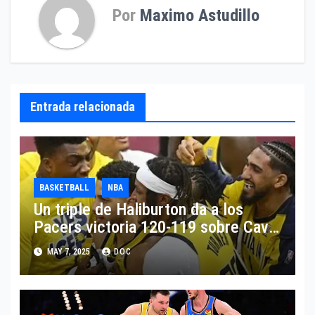
Por
Maximo Astudillo
Entrada relacionada
BASKETBALL
NBA
Un triple de Haliburton da a los
Pacers victoria 120-119 sobre Cavs
y ventaja 2-0
MAY 7, 2025
DOC