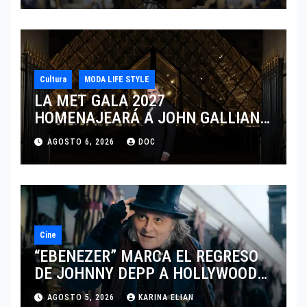
Cultura
MODA LIFE STYLE
LA MET GALA 2027
HOMENAJEARÁ A JOHN GALLIANO
MARCANDO EL REGRESO DEL REY
AGOSTO 6, 2026
DOC
DEL DRAMATISMO
Cine
“EBENEZER” MARCA EL REGRESO
DE JOHNNY DEPP A HOLLYWOOD
TRAS SU PASO POR EL CINE
AGOSTO 5, 2026
KARINA ELIAN