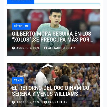
FÚTBOL MX
GILBERTO MORA SEGUIRÁ EN LOS
“XOLOS”,SE PREOCUPA MÁS POR
JUGAR EN SU EQUIPO.
AGOSTO 6, 2026
ALEJANDRO DELFIN
TENIS
EL RETORNO DEL DÚO DINÁMICO:
SERENA Y VENUS WILLIAMS
DISPUTARÁN LOS DOBLES EN
AGOSTO 6, 2026
KARINA ELIAN
CINCINNATI 2026