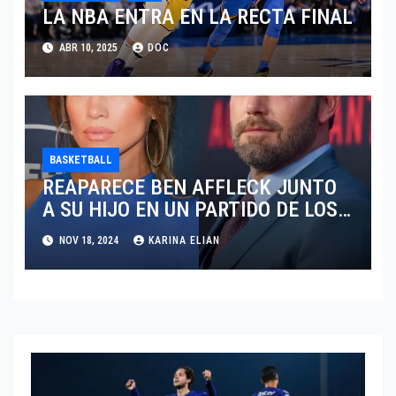
LA NBA ENTRA EN LA RECTA FINAL
ABR 10, 2025
DOC
BASKETBALL
REAPARECE BEN AFFLECK JUNTO
A SU HIJO EN UN PARTIDO DE LOS
LAKERS VS TORONTO RAPTORS
NOV 18, 2024
KARINA ELIAN