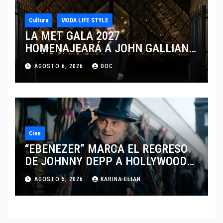
Cultura
MODA LIFE STYLE
LA MET GALA 2027
HOMENAJEARÁ A JOHN GALLIANO
MARCANDO EL REGRESO DEL REY
AGOSTO 6, 2026
DOC
DEL DRAMATISMO
Cine
“EBENEZER” MARCA EL REGRESO
DE JOHNNY DEPP A HOLLYWOOD
TRAS SU PASO POR EL CINE
AGOSTO 5, 2026
KARINA ELIAN
INDEPENDIENTE EUROPEO