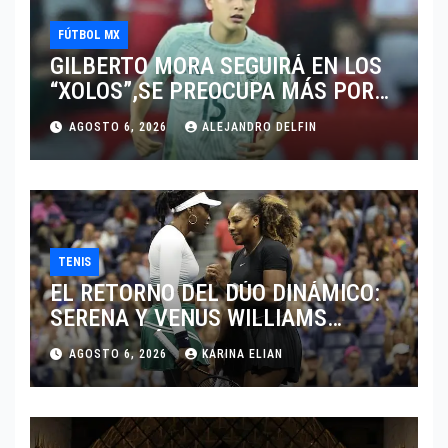
FÚTBOL MX
GILBERTO MORA SEGUIRÁ EN LOS
“XOLOS”,SE PREOCUPA MÁS POR
JUGAR EN SU EQUIPO.
AGOSTO 6, 2026
ALEJANDRO DELFIN
TENIS
EL RETORNO DEL DÚO DINÁMICO:
SERENA Y VENUS WILLIAMS
DISPUTARÁN LOS DOBLES EN
AGOSTO 6, 2026
KARINA ELIAN
CINCINNATI 2026