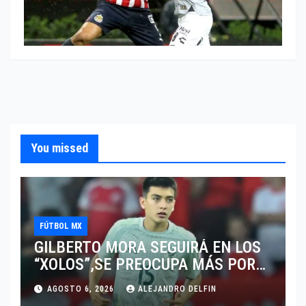
You missed
FÚTBOL MX
GILBERTO MORA SEGUIRÁ EN LOS
“XOLOS”,SE PREOCUPA MÁS POR
JUGAR EN SU EQUIPO.
AGOSTO 6, 2026
ALEJANDRO DELFIN