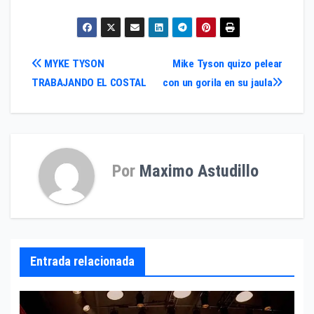
Navegación
MYKE TYSON
Mike Tyson quizo pelear
TRABAJANDO EL COSTAL
con un gorila en su jaula
de
entradas
Por
Maximo Astudillo
Entrada relacionada