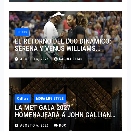
TENIS
EL RETORNO DEL DÚO DINÁMICO:
SERENA Y VENUS WILLIAMS
DISPUTARÁN LOS DOBLES EN
AGOSTO 6, 2026
KARINA ELIAN
CINCINNATI 2026
Cultura
MODA LIFE STYLE
LA MET GALA 2027
HOMENAJEARÁ A JOHN GALLIANO
MARCANDO EL REGRESO DEL REY
AGOSTO 6, 2026
DOC
DEL DRAMATISMO