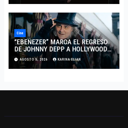
Cine
“EBENEZER” MARCA EL REGRESO
DE JOHNNY DEPP A HOLLYWOOD
TRAS SU PASO POR EL CINE
AGOSTO 5, 2026
KARINA ELIAN
INDEPENDIENTE EUROPEO