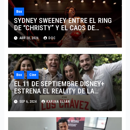
Box
SYDNEY SWEENEY ENTRE EL RING
DE “CHRISTY” Y EL CAOS DE
“EUPHORIA”
ABR 20, 2026
DOC
Box
Cine
EL 11 DE SEPTIEMBRE DISNEY+
ESTRENA EL REALITY DE LA
LEYENDA DEL BOXEO MEXICANO
SEP 6, 2024
KARINA ELIAN
“LOS CHÁVEZ”