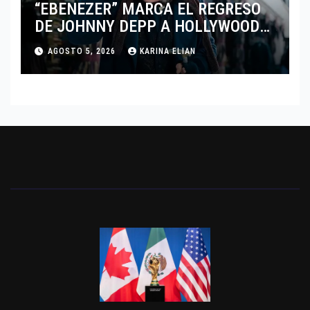
“EBENEZER” MARCA EL REGRESO
DE JOHNNY DEPP A HOLLYWOOD
TRAS SU PASO POR EL CINE
AGOSTO 5, 2026
KARINA ELIAN
INDEPENDIENTE EUROPEO