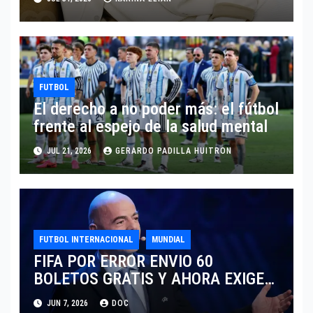
TRAS EL MUNDIAL 2026
FUTBOL
El derecho a no poder más: el fútbol
frente al espejo de la salud mental
JUL 21, 2026
GERARDO PADILLA HUITRON
FUTBOL INTERNACIONAL
MUNDIAL
FIFA POR ERROR ENVIO 60
BOLETOS GRATIS Y AHORA EXIGE
COBRO.
JUN 7, 2026
DOC