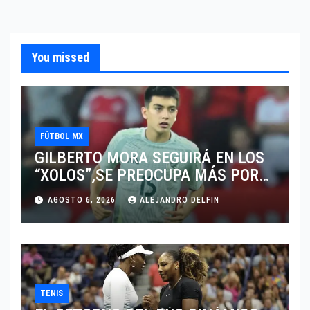
You missed
FÚTBOL MX
GILBERTO MORA SEGUIRÁ EN LOS
“XOLOS”,SE PREOCUPA MÁS POR
JUGAR EN SU EQUIPO.
AGOSTO 6, 2026
ALEJANDRO DELFIN
TENIS