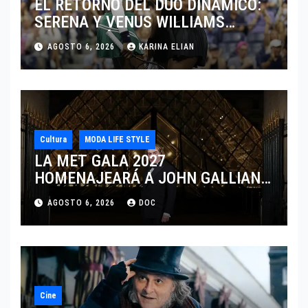
EL RETORNO DEL DÚO DINÁMICO:
SERENA Y VENUS WILLIAMS
DISPUTARÁN LOS DOBLES EN
AGOSTO 6, 2026
KARINA ELIAN
CINCINNATI 2026
Cultura
MODA LIFE STYLE
LA MET GALA 2027
HOMENAJEARÁ A JOHN GALLIANO
MARCANDO EL REGRESO DEL REY
AGOSTO 6, 2026
DOC
DEL DRAMATISMO
Cine