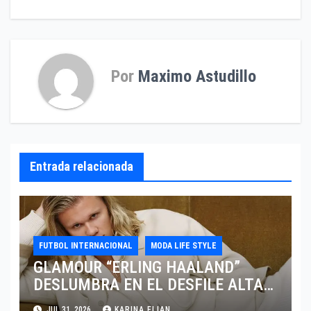
entradas
Por
Maximo Astudillo
Entrada relacionada
FUTBOL INTERNACIONAL
MODA LIFE STYLE
GLAMOUR “ERLING HAALAND”
DESLUMBRA EN EL DESFILE ALTA
SARTORIA DE DOLCE & GABBANA
JUL 31, 2026
KARINA ELIAN