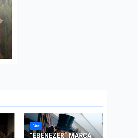
Cine
“EBENEZER” MARCA