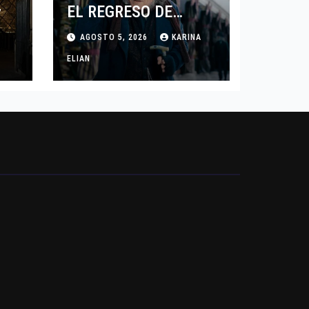
EL REGRESO DE
7
JOHNNY DEPP A
AGOSTO 5, 2026
KARINA
HOLLYWOOD TRAS SU
PASO POR EL CINE
ELIAN
INDEPENDIENTE
EUROPEO