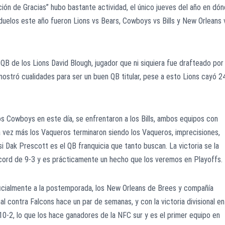
ción de Gracias” hubo bastante actividad, el único jueves del año en dó
s duelos este año fueron Lions vs Bears, Cowboys vs Bills y New Orleans 
QB de los Lions David Blough, jugador que ni siquiera fue drafteado por
mostró cualidades para ser un buen QB titular, pese a esto Lions cayó 2
os Cowboys en este día, se enfrentaron a los Bills, ambos equipos con
a vez más los Vaqueros terminaron siendo los Vaqueros, imprecisiones,
si Dak Prescott es el QB franquicia que tanto buscan. La victoria se la
 récord de 9-3 y es prácticamente un hecho que los veremos en Playoffs.
 oficialmente a la postemporada, los New Orleans de Brees y compañía
al contra Falcons hace un par de semanas, y con la victoria divisional en
0-2, lo que los hace ganadores de la NFC sur y es el primer equipo en