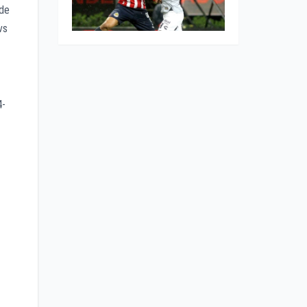
nde
vs
4-