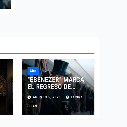
Cine
“EBENEZER” MARCA
EL REGRESO DE
7
JOHNNY DEPP A
AGOSTO 5, 2026
KARINA
HOLLYWOOD TRAS SU
PASO POR EL CINE
ELIAN
INDEPENDIENTE
EUROPEO