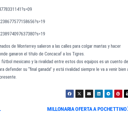
34778331141?s=09
256238677577158656?s=19
256238974097637380?s=19
ionados de Monterrey salieron a las calles para colgar mantas y hacer
donde ganaron el título de Concacaf a los Tigres.
 fútbol mexicano y la rivalidad entre estos dos equipos es un cuento d
 defender su “final ganada” y está rivalidad siempre le va a venir bien 
 presente.
L
MILLONARIA OFERTA A POCHETTINO