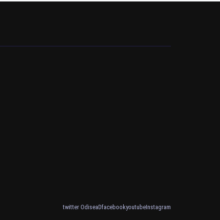
twitter OdiseaD
facebook
youtube
Instagram